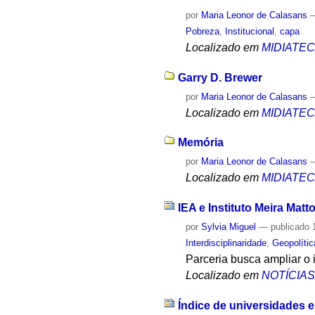
por
Maria Leonor de Calasans
Pobreza
,
Institucional
,
capa
Localizado em
MIDIATE
Garry D. Brewer
por
Maria Leonor de Calasans
Localizado em
MIDIATE
Memória
por
Maria Leonor de Calasans
Localizado em
MIDIATE
IEA e Instituto Meira Ma
por
Sylvia Miguel
—
publicado
1
Interdisciplinaridade
,
Geopolític
Parceria busca ampliar o 
Localizado em
NOTÍCIA
Índice de universidades