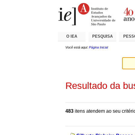
Ir
Ferramentas
Seções
para
Pessoais
o
conteúdo.
|
Ir
para
a
O IEA
PESQUISA
PESS
navegação
Você está aqui:
Página Inicial
Resultado da bu
483
itens atendem ao seu critéri