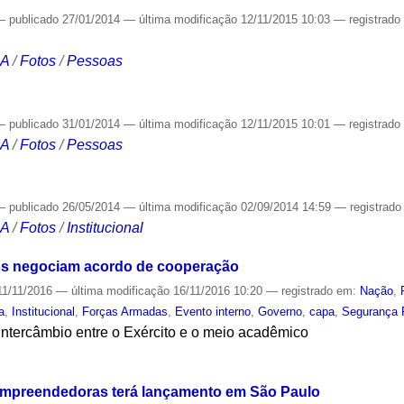
—
publicado
27/01/2014
—
última modificação
12/11/2015 10:03
— registrad
CA
/
Fotos
/
Pessoas
—
publicado
31/01/2014
—
última modificação
12/11/2015 10:01
— registrad
CA
/
Fotos
/
Pessoas
—
publicado
26/05/2014
—
última modificação
02/09/2014 14:59
— registrad
CA
/
Fotos
/
Institucional
ttos negociam acordo de cooperação
1/11/2016
—
última modificação
16/11/2016 10:20
— registrado em:
Nação
,
a
,
Institucional
,
Forças Armadas
,
Evento interno
,
Governo
,
capa
,
Segurança 
intercâmbio entre o Exército e o meio acadêmico
S
 empreendedoras terá lançamento em São Paulo