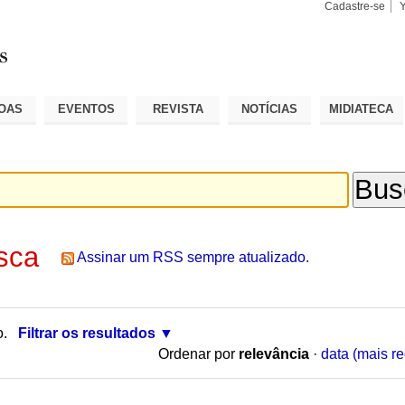
Cadastre-se
Busca
Busca
Avançad
OAS
EVENTOS
REVISTA
NOTÍCIAS
MIDIATECA
sca
Assinar um RSS sempre atualizado.
o.
Filtrar os resultados
Ordenar por
relevância
·
data (mais re