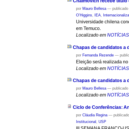
Chaimovich recebe título
por
Mauro Bellesa
—
publicado
O’Higgins
,
IEA
,
Internacionaliz
Universidade chilena conc
em Temuco.
Localizado em
NOTÍCIA
Chapas de candidatos a di
por
Fernanda Rezende
—
publi
Eleição será realizada no
Localizado em
NOTÍCIA
Chapas de candidatos a di
por
Mauro Bellesa
—
publicado
Localizado em
NOTÍCIA
Ciclo de Conferências: Ant
por
Cláudia Regina
—
publicad
Institucional
,
USP
III SEMANA FRANCO-U