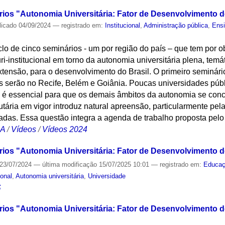
rios "Autonomia Universitária: Fator de Desenvolvimento do
licado
04/09/2024
— registrado em:
Institucional
,
Administração pública
,
Ensi
iclo de cinco seminários - um por região do país – que tem por 
-institucional em torno da autonomia universitária plena, temá
extensão, para o desenvolvimento do Brasil. O primeiro seminári
s serão no Recife, Belém e Goiânia. Poucas universidades públ
e é essencial para que os demais âmbitos da autonomia se con
butária em vigor introduz natural apreensão, particularmente p
das. Essa questão integra a agenda de trabalho proposta pelo 
CA
/
Vídeos
/
Vídeos 2024
rios "Autonomia Universitária: Fator de Desenvolvimento do
23/07/2024
—
última modificação
15/07/2025 10:01
— registrado em:
Educa
ional
,
Autonomia universitária
,
Universidade
S
ios "Autonomia Universitária: Fator de Desenvolvimento do