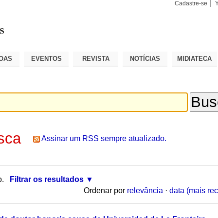
Cadastre-se
Busca
Busca
Avançad
OAS
EVENTOS
REVISTA
NOTÍCIAS
MIDIATECA
sca
Assinar um RSS sempre atualizado.
o.
Filtrar os resultados
Ordenar por
relevância
·
data (mais rec