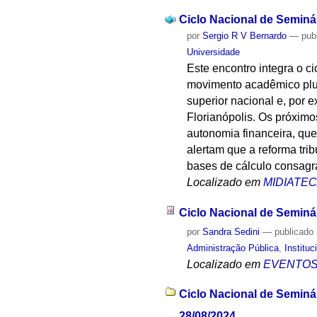
Ciclo Nacional de Seminá
por
Sergio R V Bernardo
—
pub
Universidade
Este encontro integra o c
movimento acadêmico pluri
superior nacional e, por 
Florianópolis. Os próximo
autonomia financeira, qu
alertam que a reforma tri
bases de cálculo consagra
Localizado em
MIDIATE
Ciclo Nacional de Seminá
por
Sandra Sedini
—
publicado
Administração Pública
,
Instituc
Localizado em
EVENTO
Ciclo Nacional de Seminár
28/08/2024