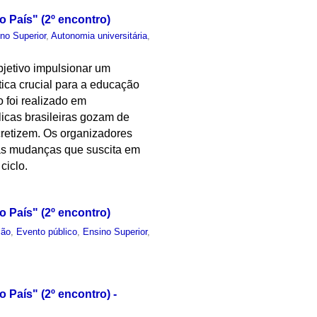
 País" (2º encontro)
no Superior
,
Autonomia universitária
,
objetivo impulsionar um
tica crucial para a educação
o foi realizado em
icas brasileiras gozam de
cretizem. Os organizadores
elas mudanças que suscita em
ciclo.
 País" (2º encontro)
ção
,
Evento público
,
Ensino Superior
,
 País" (2º encontro) -