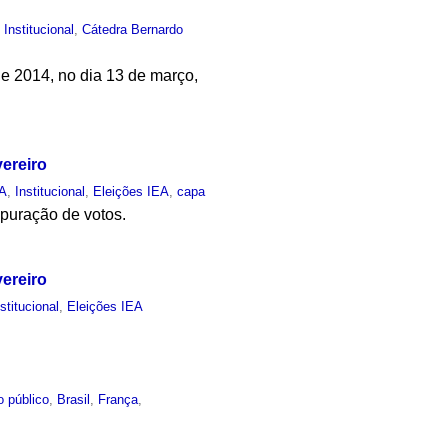
,
Institucional
,
Cátedra Bernardo
de 2014, no dia 13 de março,
vereiro
EA
,
Institucional
,
Eleições IEA
,
capa
apuração de votos.
vereiro
nstitucional
,
Eleições IEA
o público
,
Brasil
,
França
,