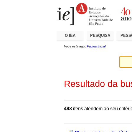
Ir
Ferramentas
Seções
para
Pessoais
o
conteúdo.
|
Ir
para
a
O IEA
PESQUISA
PESS
navegação
Você está aqui:
Página Inicial
Resultado da bu
483
itens atendem ao seu critéri