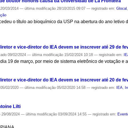
 de doutor honoris causa da Universidad de La Fronteira
20/03/2014
—
última modificação
28/10/2015 09:07
— registrado em:
Glocal
ação
edeu o título ao bioquímico da USP na abertura do ano letivo 
S
retor e vice-diretor do IEA devem se inscrever até 29 de fe
cado
09/02/2024
—
última modificação
15/02/2024 10:18
— registrado em:
I
 dia 19 de março, por meio de sistema eletrônico de votação e 
S
retor e vice-diretor do IEA devem se inscrever até 20 de fe
05/02/2020
—
última modificação
05/02/2020 14:58
— registrado em:
IEA
,
I
S
oine Lilti
o
29/08/2024
—
última modificação
03/09/2024 14:55
— registrado em:
Event
SPIANA