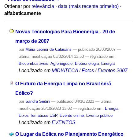
Ordenar por
relevância
·
data (mais recente primeiro)
·
alfabeticamente
Novas Tecnologias Para Bioenergia - 20 de
março de 2007
por
Maria Leonor de Calasans
—
publicado
20/03/2007
—
última modificação
03/02/2014 13:50
— registrado em:
Biocombustíveis
,
Agronegócio
,
Biotecnologia
,
Energia
Localizado em
MIDIATECA
/
Fotos
/
Eventos 2007
O Futuro da Energia Limpa no Brasil será
Eólico?
por
Sandra Sedini
—
publicado
04/10/2023
—
última
modificação
26/10/2023 13:02
— registrado em:
Energia
,
Eixos Temáticos USP
,
Evento online
,
Evento público
Localizado em
EVENTOS
O Lugar da Eólica no Planejamento Energético