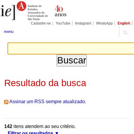
Ir
Ferramentas
Seções
para
Pessoais
o
conteúdo.
|
Cadastre-se
YouTube
Instagram
WhatsApp
English
Ir
para
menu
a
navegação
Resultado da busca
Assinar um RSS sempre atualizado.
142
itens atendem ao seu critério.
Filtrar os resultados