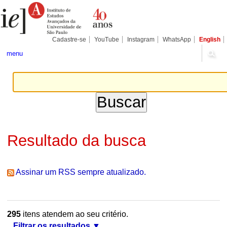
Ir
Ferramentas
Seções
para
Pessoais
o
conteúdo.
|
Cadastre-se
YouTube
Instagram
WhatsApp
English
Ir
para
menu
a
navegação
Resultado da busca
Assinar um RSS sempre atualizado.
295
itens atendem ao seu critério.
Filtrar os resultados