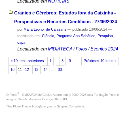
Localizado em
NOTÍCIAS
Crânios e Cérebros: Estudos fora da Caixinha -
Perspectivas e Recortes Científicos - 27/06/2024
por
Maria Leonor de Calasans
—
publicado
13/08/2024
—
registrado em:
Ciência
,
Programa Ano Sabático
,
Pesquisa
,
capa
Localizado em
MIDIATECA
/
Fotos
/
Eventos 2024
« 10 itens anteriores
1
…
8
9
Próximos 10 itens »
10
11
12
13
14
…
30
®
O
Plone
- CMS/WCM de Código Aberto
tem
©
2000-2026 pela
Fundação Plone
e
amigos. Distribuído sob a
Licença GNU GPL
.
This Plone Theme brought to you by
Simples Consultoria
.