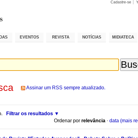
Cadastre-se
Busca
Busca
Avançad
OAS
EVENTOS
REVISTA
NOTÍCIAS
MIDIATECA
sca
Assinar um RSS sempre atualizado.
o.
Filtrar os resultados
Ordenar por
relevância
·
data (mais re