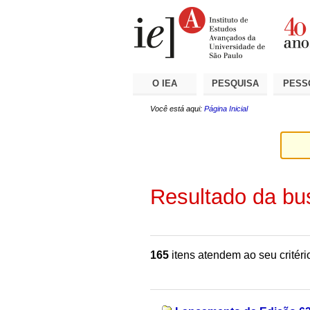
Ir
Ferramentas
Seções
para
Pessoais
o
conteúdo.
|
Ir
para
a
O IEA
PESQUISA
PESS
navegação
Você está aqui:
Página Inicial
Resultado da bu
165
itens atendem ao seu critéri