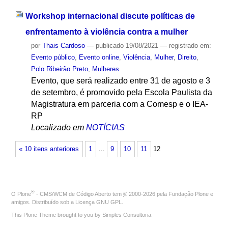
Workshop internacional discute políticas de
enfrentamento à violência contra a mulher
por
Thais Cardoso
—
publicado
19/08/2021
— registrado em:
Evento público
,
Evento online
,
Violência
,
Mulher
,
Direito
,
Polo Ribeirão Preto
,
Mulheres
Evento, que será realizado entre 31 de agosto e 3
de setembro, é promovido pela Escola Paulista da
Magistratura em parceria com a Comesp e o IEA-
RP
Localizado em
NOTÍCIAS
« 10 itens anteriores
1
…
9
10
11
12
®
O
Plone
- CMS/WCM de Código Aberto
tem
©
2000-2026 pela
Fundação Plone
e
amigos. Distribuído sob a
Licença GNU GPL
.
This Plone Theme brought to you by
Simples Consultoria
.