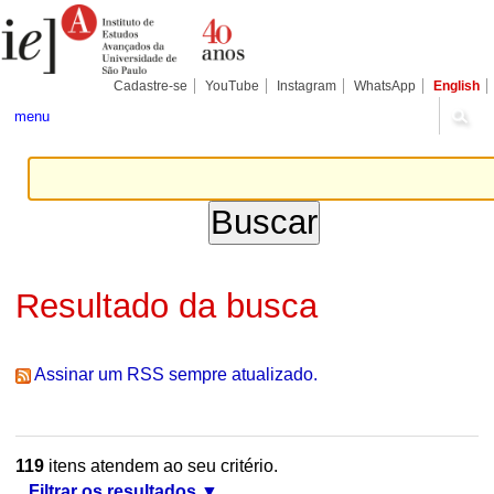
Ir
Ferramentas
Seções
para
Pessoais
o
conteúdo.
|
Cadastre-se
YouTube
Instagram
WhatsApp
English
Ir
para
menu
a
navegação
Resultado da busca
Assinar um RSS sempre atualizado.
119
itens atendem ao seu critério.
Filtrar os resultados