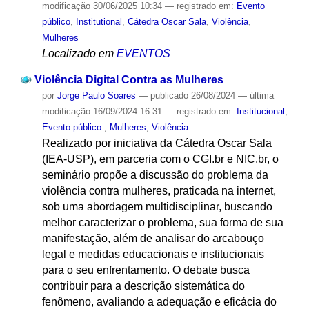
modificação
30/06/2025 10:34
— registrado em:
Evento
público
,
Institutional
,
Cátedra Oscar Sala
,
Violência
,
Mulheres
Localizado em
EVENTOS
Violência Digital Contra as Mulheres
por
Jorge Paulo Soares
—
publicado
26/08/2024
—
última
modificação
16/09/2024 16:31
— registrado em:
Institucional
,
Evento público
,
Mulheres
,
Violência
Realizado por iniciativa da Cátedra Oscar Sala
(IEA-USP), em parceria com o CGI.br e NIC.br, o
seminário propõe a discussão do problema da
violência contra mulheres, praticada na internet,
sob uma abordagem multidisciplinar, buscando
melhor caracterizar o problema, sua forma de sua
manifestação, além de analisar do arcabouço
legal e medidas educacionais e institucionais
para o seu enfrentamento. O debate busca
contribuir para a descrição sistemática do
fenômeno, avaliando a adequação e eficácia do