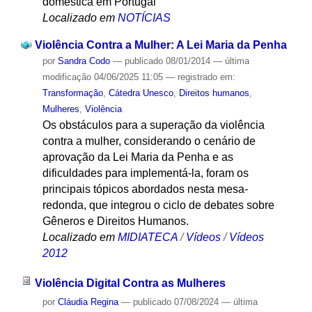
doméstica em Portugal
Localizado em
NOTÍCIAS
Violência Contra a Mulher: A Lei Maria da Penha
por
Sandra Codo
—
publicado
08/01/2014
—
última
modificação
04/06/2025 11:05
— registrado em:
Transformação
,
Cátedra Unesco
,
Direitos humanos
,
Mulheres
,
Violência
Os obstáculos para a superação da violência
contra a mulher, considerando o cenário de
aprovação da Lei Maria da Penha e as
dificuldades para implementá-la, foram os
principais tópicos abordados nesta mesa-
redonda, que integrou o ciclo de debates sobre
Gêneros e Direitos Humanos.
Localizado em
MIDIATECA
/
Vídeos
/
Vídeos
2012
Violência Digital Contra as Mulheres
por
Cláudia Regina
—
publicado
07/08/2024
—
última