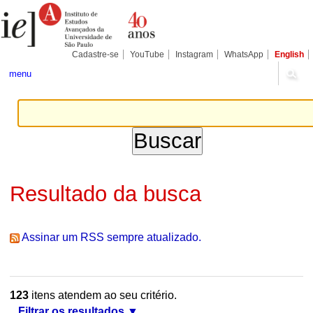
Ir
Ferramentas
Seções
para
Pessoais
o
conteúdo.
|
Cadastre-se
YouTube
Instagram
WhatsApp
English
Ir
para
menu
a
navegação
Resultado da busca
Assinar um RSS sempre atualizado.
123
itens atendem ao seu critério.
Filtrar os resultados