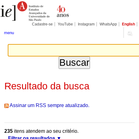
Ir
Ferramentas
Seções
para
Pessoais
o
conteúdo.
|
Cadastre-se
YouTube
Instagram
WhatsApp
English
Ir
para
menu
a
navegação
Resultado da busca
Assinar um RSS sempre atualizado.
235
itens atendem ao seu critério.
Filtrar os resultados