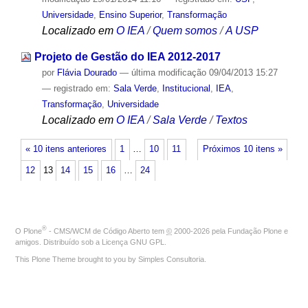
Universidade
,
Ensino Superior
,
Transformação
Localizado em
O IEA
/
Quem somos
/
A USP
Projeto de Gestão do IEA 2012-2017
por
Flávia Dourado
—
última modificação
09/04/2013 15:27
— registrado em:
Sala Verde
,
Institucional
,
IEA
,
Transformação
,
Universidade
Localizado em
O IEA
/
Sala Verde
/
Textos
« 10 itens anteriores
1
…
10
11
Próximos 10 itens »
12
13
14
15
16
…
24
®
O
Plone
- CMS/WCM de Código Aberto
tem
©
2000-2026 pela
Fundação Plone
e
amigos. Distribuído sob a
Licença GNU GPL
.
This Plone Theme brought to you by
Simples Consultoria
.