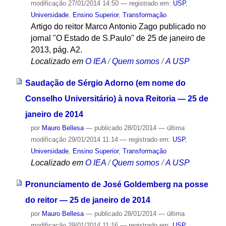
modificação
27/01/2014 14:50
— registrado em:
USP
,
Universidade
,
Ensino Superior
,
Transformação
Artigo do reitor Marco Antonio Zago publicado no
jornal "O Estado de S.Paulo" de 25 de janeiro de
2013, pág. A2.
Localizado em
O IEA
/
Quem somos
/
A USP
Saudação de Sérgio Adorno (em nome do
Conselho Universitário) à nova Reitoria — 25 de
janeiro de 2014
por
Mauro Bellesa
—
publicado
28/01/2014
—
última
modificação
29/01/2014 11:14
— registrado em:
USP
,
Universidade
,
Ensino Superior
,
Transformação
Localizado em
O IEA
/
Quem somos
/
A USP
Pronunciamento de José Goldemberg na posse
do reitor — 25 de janeiro de 2014
por
Mauro Bellesa
—
publicado
28/01/2014
—
última
modificação
29/01/2014 11:16
— registrado em:
USP
,