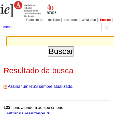
Ir
Ferramentas
Seções
para
Pessoais
o
conteúdo.
|
Cadastre-se
YouTube
Instagram
WhatsApp
English
Ir
para
menu
a
navegação
Resultado da busca
Assinar um RSS sempre atualizado.
123
itens atendem ao seu critério.
Filtrar os resultados