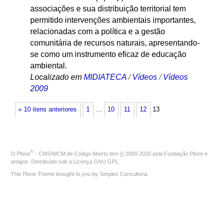
associações e sua distribuição territorial tem
permitido intervenções ambientais importantes,
relacionadas com a política e a gestão
comunitária de recursos naturais, apresentando-
se como um instrumento eficaz de educação
ambiental.
Localizado em
MIDIATECA
/
Vídeos
/
Vídeos
2009
« 10 itens anteriores
1
…
10
11
12
13
®
O
Plone
- CMS/WCM de Código Aberto
tem
©
2000-2026 pela
Fundação Plone
e
amigos. Distribuído sob a
Licença GNU GPL
.
This Plone Theme brought to you by
Simples Consultoria
.