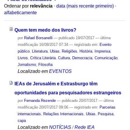
Ordenar por
relevância
·
data (mais recente primeiro)
·
alfabeticamente
Quem tem medo dos livros?
por
Rafael Borsanelli
—
publicado
19/07/2017
—
última
modificação
16/08/2017 07:34
— registrado em:
Evento
público
,
Literatura
,
Ubias
,
Religiões
,
História
,
Imprensa
,
Livros
,
Crítica Literária
,
Cultura
,
Democracia
,
Comunicação
,
Jornalismo
,
Filosofia
Localizado em
EVENTOS
IEAs de Jerusalém e Estrasburgo têm
oportunidades para pesquisadores estrangeiros
por
Fernanda Rezende
—
publicado
20/07/2017
—
última
modificação
20/07/2017 09:06
— registrado em:
Parcerias
internacionais
,
Relações Internacionais
,
Ubias
,
Pesquisa
,
capa
Localizado em
NOTÍCIAS
/
Rede IEA