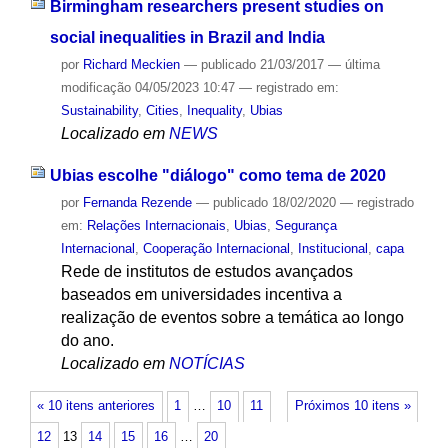
Birmingham researchers present studies on
social inequalities in Brazil and India
por
Richard Meckien
—
publicado
21/03/2017
—
última
modificação
04/05/2023 10:47
— registrado em:
Sustainability
,
Cities
,
Inequality
,
Ubias
Localizado em
NEWS
Ubias escolhe "diálogo" como tema de 2020
por
Fernanda Rezende
—
publicado
18/02/2020
— registrado
em:
Relações Internacionais
,
Ubias
,
Segurança
Internacional
,
Cooperação Internacional
,
Institucional
,
capa
Rede de institutos de estudos avançados
baseados em universidades incentiva a
realização de eventos sobre a temática ao longo
do ano.
Localizado em
NOTÍCIAS
« 10 itens anteriores
1
…
10
11
Próximos 10 itens »
12
13
14
15
16
…
20