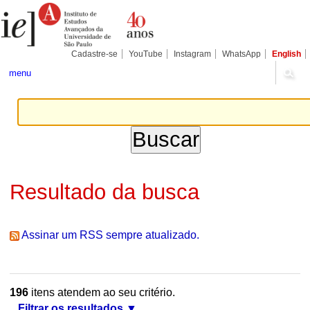
Ir
Ferramentas
Seções
para
Pessoais
o
conteúdo.
|
Cadastre-se
YouTube
Instagram
WhatsApp
English
Ir
para
menu
a
navegação
Resultado da busca
Assinar um RSS sempre atualizado.
196
itens atendem ao seu critério.
Filtrar os resultados