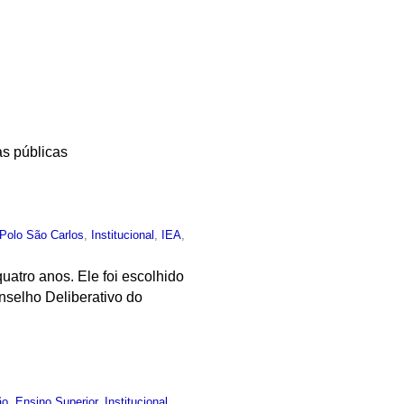
as públicas
Polo São Carlos
,
Institucional
,
IEA
,
atro anos. Ele foi escolhido
Conselho Deliberativo do
ão
,
Ensino Superior
,
Institucional
,