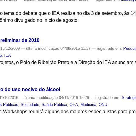
o tema do debate que o IEA realiza no dia 3 de setembro, às 1
ônimo divulgado no início de agosto.
S
reliminar de 2010
15/12/2009
—
última modificação
04/08/2015 11:37
— registrado em:
Pesqui
to
,
IEA
ojetos, o Polo de Ribeirão Preto e a Direção do IEA anunciam a
S
o do uso nocivo do álcool
1/10/2016
—
última modificação
04/11/2016 15:26
— registrado em:
Strateg
as Públicas
,
Sociedade
,
Saúde Pública
,
OEA
,
Medicina
,
ONU
ic Workshops reunirá alguns dos maiores especialistas para pro
S