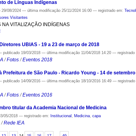
to de Línguas Indígenas
o
29/08/2024
—
última modificação
25/11/2024 16:00
— registrado em:
Tecnol
sores Visitantes
S NA VITALIZAÇÃO INDÍGENAS
S
Diretores UBIAS - 19 a 23 de março de 2018
—
publicado
19/03/2018
—
última modificação
11/04/2018 14:20
— registrad
CA
/
Fotos
/
Eventos 2018
 Prefeitura de São Paulo - Ricardo Young - 14 de setembro
—
publicado
14/09/2016
—
última modificação
18/10/2016 16:49
— registrad
CA
/
Fotos
/
Eventos 2016
embro titular da Academia Nacional de Medicina
3/05/2018
— registrado em:
Institucional
,
Medicina
,
capa
S
/
Rede IEA
12
13
14
15
16
17
…
49