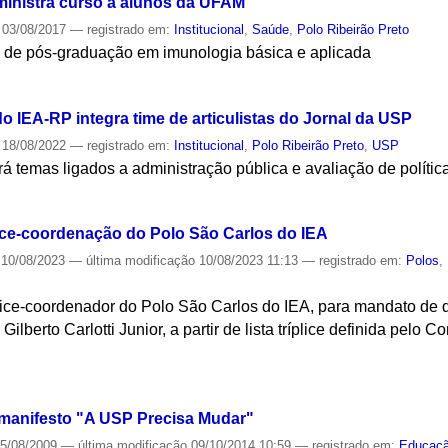
inistra curso a alunos da UFAM
03/08/2017
— registrado em:
Institucional
,
Saúde
,
Polo Ribeirão Preto
s de pós-graduação em imunologia básica e aplicada
S
 IEA-RP integra time de articulistas do Jornal da USP
18/08/2022
— registrado em:
Institucional
,
Polo Ribeirão Preto
,
USP
 temas ligados a administração pública e avaliação de polític
S
ice-coordenação do Polo São Carlos do IEA
10/08/2023
—
última modificação
10/08/2023 11:13
— registrado em:
Polos
,
ice-coordenador do Polo São Carlos do IEA, para mandato de qu
Gilberto Carlotti Junior, a partir de lista tríplice definida pelo 
S
 manifesto "A USP Precisa Mudar"
5/08/2009
—
última modificação
09/10/2014 10:59
— registrado em:
Educaç