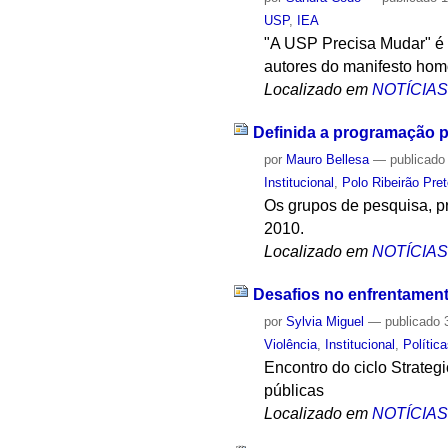
USP
,
IEA
"A USP Precisa Mudar" é 
autores do manifesto hom
Localizado em
NOTÍCIA
Definida a programação p
por
Mauro Bellesa
—
publicado
Institucional
,
Polo Ribeirão Pre
Os grupos de pesquisa, pr
2010.
Localizado em
NOTÍCIA
Desafios no enfrentament
por
Sylvia Miguel
—
publicado
3
Violência
,
Institucional
,
Polític
Encontro do ciclo Strateg
públicas
Localizado em
NOTÍCIA