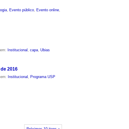
ogia
,
Evento público
,
Evento online
,
o em:
Institucional
,
capa
,
Ubias
 de 2016
o em:
Institucional
,
Programa USP
Próximos 10 itens »