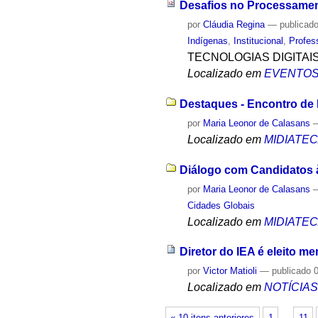
Desafios no Processamen
por
Cláudia Regina
—
publicad
Indígenas
,
Institucional
,
Profes
TECNOLOGIAS DIGITAI
Localizado em
EVENTO
Destaques - Encontro de 
por
Maria Leonor de Calasans
Localizado em
MIDIATE
Diálogo com Candidatos à
por
Maria Leonor de Calasans
Cidades Globais
Localizado em
MIDIATE
Diretor do IEA é eleito m
por
Victor Matioli
—
publicado
0
Localizado em
NOTÍCIA
« 10 itens anteriores
1
…
11