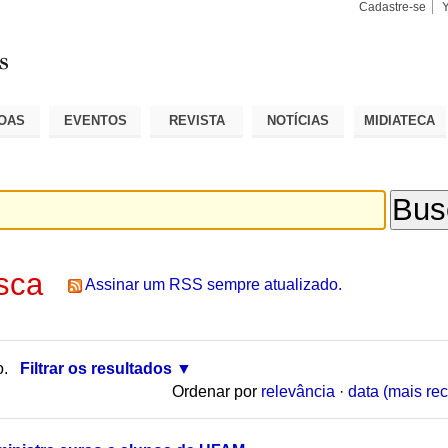
Cadastre-se
Busca
Busca
Avançad
OAS
EVENTOS
REVISTA
NOTÍCIAS
MIDIATECA
sca
Assinar um RSS sempre atualizado.
o.
Filtrar os resultados
Ordenar por
relevância
·
data (mais rec