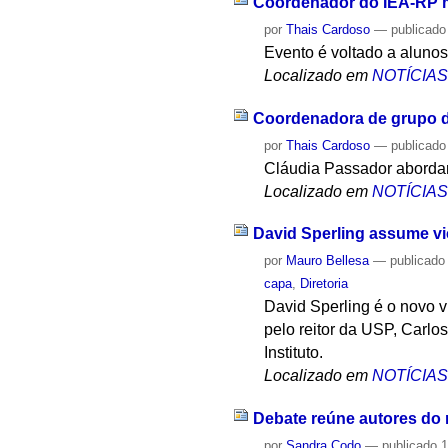
Coordenador do IEA-RP m
por
Thais Cardoso
—
publicado
Evento é voltado a aluno
Localizado em
NOTÍCIA
Coordenadora de grupo do
por
Thais Cardoso
—
publicado
Cláudia Passador abordará
Localizado em
NOTÍCIA
David Sperling assume v
por
Mauro Bellesa
—
publicado
capa
,
Diretoria
David Sperling é o novo v
pelo reitor da USP, Carlos 
Instituto.
Localizado em
NOTÍCIA
Debate reúne autores do
por
Sandra Codo
—
publicado
1