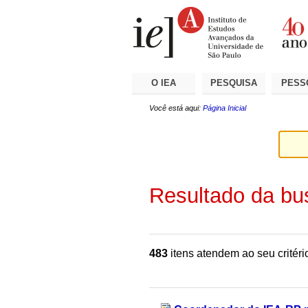
Ir
Ferramentas
Seções
para
Pessoais
o
conteúdo.
|
Ir
para
a
O IEA
PESQUISA
PESS
navegação
Você está aqui:
Página Inicial
Resultado da bu
483
itens atendem ao seu critéri