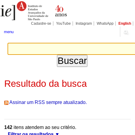
Ir
Ferramentas
Seções
para
Pessoais
o
conteúdo.
|
Cadastre-se
YouTube
Instagram
WhatsApp
English
Ir
para
menu
a
navegação
Resultado da busca
Assinar um RSS sempre atualizado.
142
itens atendem ao seu critério.
Filtrar os resultados