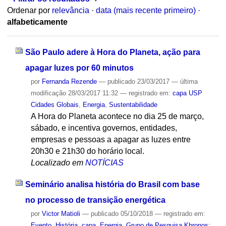
Ordenar por
relevância
·
data (mais recente primeiro)
·
alfabeticamente
São Paulo adere à Hora do Planeta, ação para
apagar luzes por 60 minutos
por
Fernanda Rezende
—
publicado
23/03/2017
—
última
modificação
28/03/2017 11:32
— registrado em:
capa USP
Cidades Globais
,
Energia
,
Sustentabilidade
A Hora do Planeta acontece no dia 25 de março,
sábado, e incentiva governos, entidades,
empresas e pessoas a apagar as luzes entre
20h30 e 21h30 do horário local.
Localizado em
NOTÍCIAS
Seminário analisa história do Brasil com base
no processo de transição energética
por
Victor Matioli
—
publicado
05/10/2018
— registrado em:
Evento
,
História
,
capa
,
Energia
,
Grupo de Pesquisa Khronos: