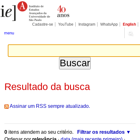
Ir
Ferramentas
para
Pessoais
o
conteúdo.
|
Cadastre-se
YouTube
Instagram
WhatsApp
English
Ir
para
menu
a
navegação
Resultado da busca
Assinar um RSS sempre atualizado.
0
itens atendem ao seu critério.
Filtrar os resultados
Ordenar por
relevância
·
data (mais recente primeiro)
·