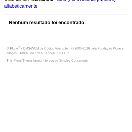
alfabeticamente
Nenhum resultado foi encontrado.
®
O
Plone
- CMS/WCM de Código Aberto
tem
©
2000-2026 pela
Fundação Plone
e
amigos. Distribuído sob a
Licença GNU GPL
.
This Plone Theme brought to you by
Simples Consultoria
.