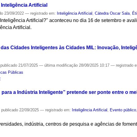
nteligência Artificial
do
23/09/2022
— registrado em:
Inteligência Artificial
,
Cátedra Oscar Sala
,
Ét
Inteligência Artificial?" aconteceu no dia 16 de setembro e ava
ncia Artificial.
S
 das Cidades Inteligentes às Cidades MIL: Inovação, Intelig
—
publicado
21/07/2025
—
última modificação
28/08/2025 10:17
— registrado 
ticas Públicas
S
para a Indústria Inteligente” pretende ser ponte entre o 
—
publicado
22/09/2025
— registrado em:
Inteligência Artificial
,
Evento público
I
versidades, indústria, centros de pesquisa e agências de fome
S