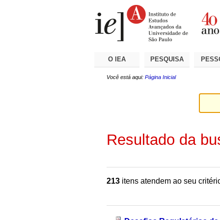
Ir
Ferramentas
Seções
para
Pessoais
o
conteúdo.
|
Ir
para
a
O IEA
PESQUISA
PESS
navegação
Você está aqui:
Página Inicial
Resultado da bu
213
itens atendem ao seu critéri