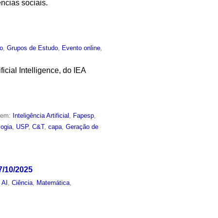
ncias sociais.
co
,
Grupos de Estudo
,
Evento online
,
cial Intelligence, do IEA
o em:
Inteligência Artificial
,
Fapesp
,
logia
,
USP
,
C&T
,
capa
,
Geração de
7/10/2025
 AI
,
Ciência
,
Matemática
,