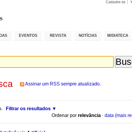
Cadastre-se
Busca
Busca
Avançad
OAS
EVENTOS
REVISTA
NOTÍCIAS
MIDIATECA
sca
Assinar um RSS sempre atualizado.
o.
Filtrar os resultados
Ordenar por
relevância
·
data (mais re