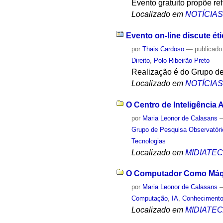
Evento gratuito propõe re
Localizado em
NOTÍCIA
Evento on-line discute étic
por
Thais Cardoso
—
publicado
Direito
,
Polo Ribeirão Preto
Realização é do Grupo de 
Localizado em
NOTÍCIA
O Centro de Inteligência 
por
Maria Leonor de Calasans
Grupo de Pesquisa Observatóri
Tecnologias
Localizado em
MIDIATE
O Computador Como Máqui
por
Maria Leonor de Calasans
Computação
,
IA
,
Conheciment
Localizado em
MIDIATE