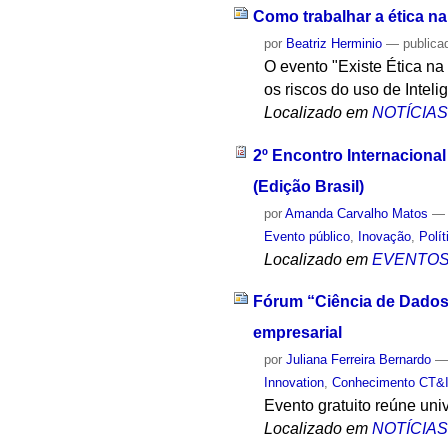
Como trabalhar a ética na I
por
Beatriz Herminio
—
publica
O evento "Existe Ética na 
os riscos do uso de Inteligê
Localizado em
NOTÍCIA
2º Encontro Internacional
(Edição Brasil)
por
Amanda Carvalho Matos
Evento público
,
Inovação
,
Polí
Localizado em
EVENTO
Fórum “Ciência de Dados 
empresarial
por
Juliana Ferreira Bernardo
Innovation
,
Conhecimento CT&
Evento gratuito reúne uni
Localizado em
NOTÍCIA