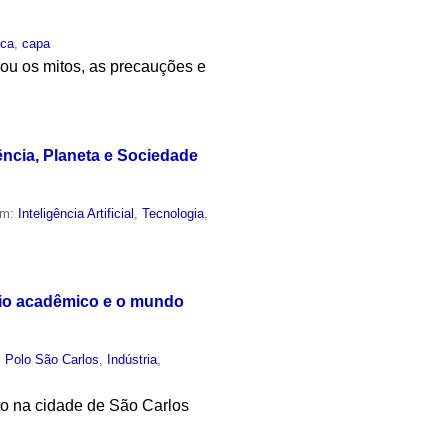
ica
,
capa
liou os mitos, as precauções e
ência, Planeta e Sociedade
em:
Inteligência Artificial
,
Tecnologia
,
meio acadêmico e o mundo
,
Polo São Carlos
,
Indústria
,
nto na cidade de São Carlos