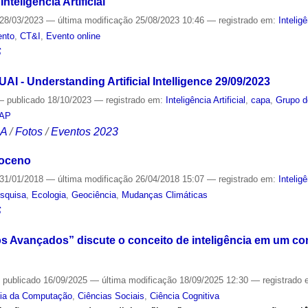
nteligência Artificial
28/03/2023
—
última modificação
25/08/2023 10:46
— registrado em:
Inteligê
ento
,
CT&I
,
Evento online
S
AI - Understanding Artificial Intelligence 29/09/2023
—
publicado
18/10/2023
— registrado em:
Inteligência Artificial
,
capa
,
Grupo d
NAP
CA
/
Fotos
/
Eventos 2023
poceno
31/01/2018
—
última modificação
26/04/2018 15:07
— registrado em:
Inteligê
squisa
,
Ecologia
,
Geociência
,
Mudanças Climáticas
S
s Avançados” discute o conceito de inteligência em um c
—
publicado
16/09/2025
—
última modificação
18/09/2025 12:30
— registrado
cia da Computação
,
Ciências Sociais
,
Ciência Cognitiva