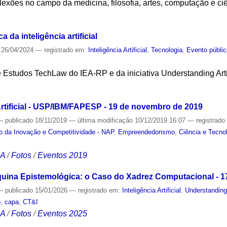
flexões no campo da medicina, filosofia, artes, computação e ciê
S
a da inteligência artificial
26/04/2024
— registrado em:
Inteligência Artificial
,
Tecnologia
,
Evento públi
Estudos TechLaw do IEA-RP e da iniciativa Understanding Artifi
S
Artificial - USP/IBM/FAPESP - 19 de novembro de 2019
—
publicado
18/11/2019
—
última modificação
10/12/2019 16:07
— registrad
o da Inovação e Competitividade - NAP
,
Empreendedorismo
,
Ciência e Tecno
CA
/
Fotos
/
Eventos 2019
na Epistemológica: o Caso do Xadrez Computacional - 1
—
publicado
15/01/2026
— registrado em:
Inteligência Artificial
,
Understanding
o
,
capa
,
CT&I
CA
/
Fotos
/
Eventos 2025