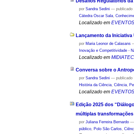
Desafios Regulatórios da I
por
Sandra Sedini
—
publicado
Cátedra Oscar Sala
,
Conhecim
Localizado em
EVENTO
Lançamento da Iniciativa U
por
Maria Leonor de Calasans
Inovação e Competitividade - 
Localizado em
MIDIATE
Conversa sobre o Antro
por
Sandra Sedini
—
publicado
História da Ciência
,
Ciência
,
Pe
Localizado em
EVENTO
Edição 2025 dos “Diálogo
múltiplas transformações
por
Juliana Ferreira Bernardo
público
,
Polo São Carlos
,
Ciên