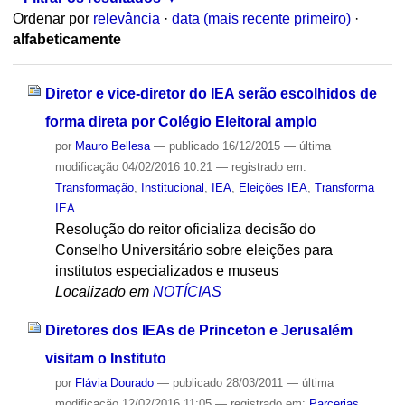
Ordenar por
relevância
·
data (mais recente primeiro)
·
alfabeticamente
Diretor e vice-diretor do IEA serão escolhidos de
forma direta por Colégio Eleitoral amplo
por
Mauro Bellesa
—
publicado
16/12/2015
—
última
modificação
04/02/2016 10:21
— registrado em:
Transformação
,
Institucional
,
IEA
,
Eleições IEA
,
Transforma
IEA
Resolução do reitor oficializa decisão do
Conselho Universitário sobre eleições para
institutos especializados e museus
Localizado em
NOTÍCIAS
Diretores dos IEAs de Princeton e Jerusalém
visitam o Instituto
por
Flávia Dourado
—
publicado
28/03/2011
—
última
modificação
12/02/2016 11:05
— registrado em:
Parcerias