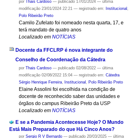
por
Thais Cardoso
—
publicado
17/01/2024
—
última
modificação
23/01/2024 22:21
— registrado em:
Institucional
,
Polo Ribeirão Preto
Camilo Zufelato foi nomeado nesta quarta, 17, e
terá mandato de quatro anos
Localizado em
NOTÍCIAS
Docente da FFCLRP é nova integrante do
Conselho de Coordenação da Cátedra
por
Thais Cardoso
—
publicado
02/08/2022
—
última
modificação
02/08/2022 15:04
— registrado em:
Cátedra
Sérgio Henrique Ferreira
,
Institucional
,
Polo Ribeirão Preto
Elaine Assolini foi escolhida na condição de
docente de reconhecido saber das unidades e
órgãos do campus Ribeirão Preto da USP
Localizado em
NOTÍCIAS
E se a Pandemia Acontecesse Hoje? O Mundo
Está Mais Preparado do que Há Cinco Anos?
por
Sergio R V Bernardo
—
publicado
20/03/2025
—
última