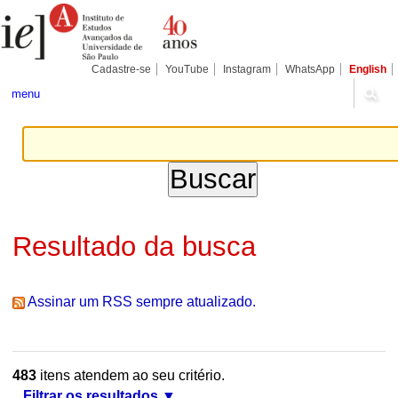
Ir
Ferramentas
Seções
para
Pessoais
o
conteúdo.
|
Cadastre-se
YouTube
Instagram
WhatsApp
English
Ir
para
menu
a
navegação
Resultado da busca
Assinar um RSS sempre atualizado.
483
itens atendem ao seu critério.
Filtrar os resultados