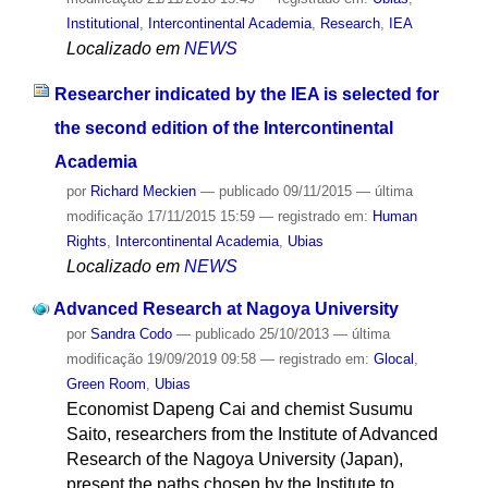
Institutional
,
Intercontinental Academia
,
Research
,
IEA
Localizado em
NEWS
Researcher indicated by the IEA is selected for
the second edition of the Intercontinental
Academia
por
Richard Meckien
—
publicado
09/11/2015
—
última
modificação
17/11/2015 15:59
— registrado em:
Human
Rights
,
Intercontinental Academia
,
Ubias
Localizado em
NEWS
Advanced Research at Nagoya University
por
Sandra Codo
—
publicado
25/10/2013
—
última
modificação
19/09/2019 09:58
— registrado em:
Glocal
,
Green Room
,
Ubias
Economist Dapeng Cai and chemist Susumu
Saito, researchers from the Institute of Advanced
Research of the Nagoya University (Japan),
present the paths chosen by the Institute to