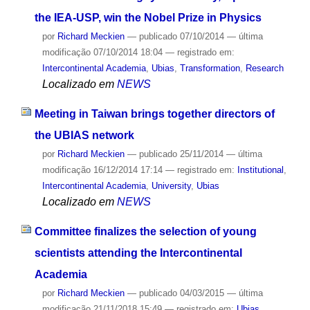
the IEA-USP, win the Nobel Prize in Physics
por
Richard Meckien
—
publicado
07/10/2014
—
última
modificação
07/10/2014 18:04
— registrado em:
Intercontinental Academia
,
Ubias
,
Transformation
,
Research
Localizado em
NEWS
Meeting in Taiwan brings together directors of
the UBIAS network
por
Richard Meckien
—
publicado
25/11/2014
—
última
modificação
16/12/2014 17:14
— registrado em:
Institutional
,
Intercontinental Academia
,
University
,
Ubias
Localizado em
NEWS
Committee finalizes the selection of young
scientists attending the Intercontinental
Academia
por
Richard Meckien
—
publicado
04/03/2015
—
última
modificação
21/11/2018 15:49
— registrado em:
Ubias
,