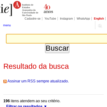
Ir
Ferramentas
Seções
para
Pessoais
o
conteúdo.
|
Cadastre-se
YouTube
Instagram
WhatsApp
English
Ir
para
menu
a
navegação
Resultado da busca
Assinar um RSS sempre atualizado.
196
itens atendem ao seu critério.
Filtrar os resultados