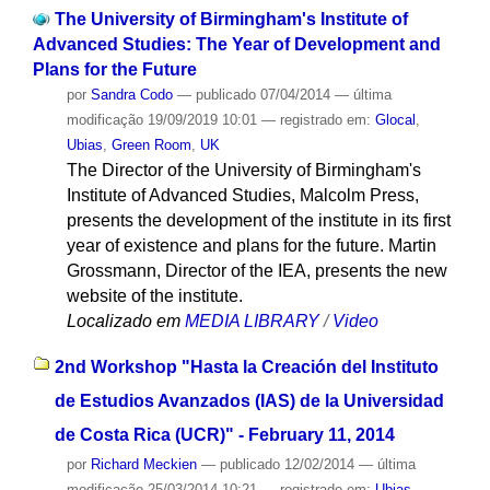
The University of Birmingham's Institute of
Advanced Studies: The Year of Development and
Plans for the Future
por
Sandra Codo
—
publicado
07/04/2014
—
última
modificação
19/09/2019 10:01
— registrado em:
Glocal
,
Ubias
,
Green Room
,
UK
The Director of the University of Birmingham's
Institute of Advanced Studies, Malcolm Press,
presents the development of the institute in its first
year of existence and plans for the future. Martin
Grossmann, Director of the IEA, presents the new
website of the institute.
Localizado em
MEDIA LIBRARY
/
Video
2nd Workshop "Hasta la Creación del Instituto
de Estudios Avanzados (IAS) de la Universidad
de Costa Rica (UCR)" - February 11, 2014
por
Richard Meckien
—
publicado
12/02/2014
—
última
modificação
25/03/2014 10:21
— registrado em:
Ubias