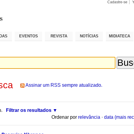
Cadastre-se
Busca
Busca
Avançad
OAS
EVENTOS
REVISTA
NOTÍCIAS
MIDIATECA
sca
Assinar um RSS sempre atualizado.
o.
Filtrar os resultados
Ordenar por
relevância
·
data (mais rec