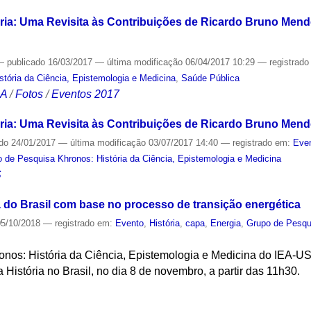
ria: Uma Revisita às Contribuições de Ricardo Bruno Mend
—
publicado
16/03/2017
—
última modificação
06/04/2017 10:29
— registrad
tória da Ciência, Epistemologia e Medicina
,
Saúde Pública
CA
/
Fotos
/
Eventos 2017
ria: Uma Revisita às Contribuições de Ricardo Bruno Men
ado
24/01/2017
—
última modificação
03/07/2017 14:40
— registrado em:
Even
 de Pesquisa Khronos: História da Ciência, Epistemologia e Medicina
S
a do Brasil com base no processo de transição energética
5/10/2018
— registrado em:
Evento
,
História
,
capa
,
Energia
,
Grupo de Pesqui
nos: História da Ciência, Epistemologia e Medicina do IEA-US
 História no Brasil, no dia 8 de novembro, a partir das 11h30.
S