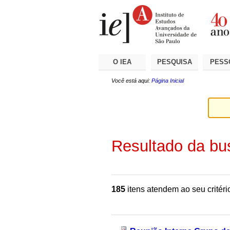
Ir
Ferramentas
Seções
para
Pessoais
o
conteúdo.
|
Ir
para
a
O IEA
PESQUISA
PESS
navegação
Você está aqui:
Página Inicial
Resultado da bu
185
itens atendem ao seu critéri