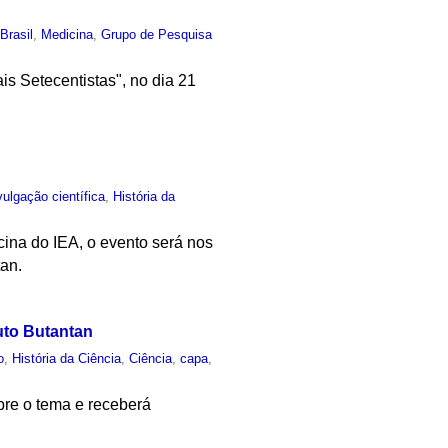
,
Brasil
,
Medicina
,
Grupo de Pesquisa
is Setecentistas", no dia 21
vulgação científica
,
História da
ina do IEA, o evento será nos
tan.
uto Butantan
o
,
História da Ciência
,
Ciência
,
capa
,
bre o tema e receberá