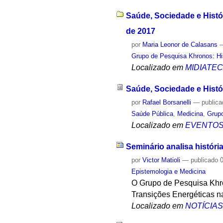
Saúde, Sociedade e Histó
de 2017
por
Maria Leonor de Calasans
Grupo de Pesquisa Khronos: His
Localizado em
MIDIATE
Saúde, Sociedade e Histó
por
Rafael Borsanelli
—
public
Saúde Pública
,
Medicina
,
Grupo
Localizado em
EVENTO
Seminário analisa históri
por
Victor Matioli
—
publicado
0
Epistemologia e Medicina
O Grupo de Pesquisa Khro
Transições Energéticas na
Localizado em
NOTÍCIA