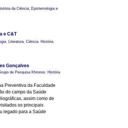
stória da Ciência, Epistemologia e
ca e C&T
ogia
,
Literatura
,
Ciência
,
História
,
des Gonçalves
Grupo de Pesquisa Khronos: História
na Preventiva da Faculdade
ução do campo da Saúde
bliográficas, assim como de
isitados os principais
eu legado para a Saúde