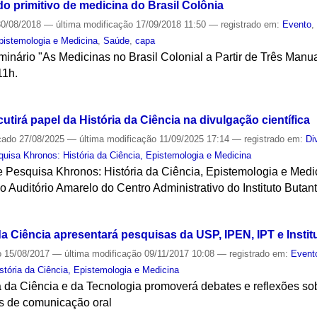
o primitivo de medicina do Brasil Colônia
0/08/2018
—
última modificação
17/09/2018 11:50
— registrado em:
Evento
Epistemologia e Medicina
,
Saúde
,
capa
inário "As Medicinas no Brasil Colonial a Partir de Três Manua
11h.
S
tirá papel da História da Ciência na divulgação científica
cado
27/08/2025
—
última modificação
11/09/2025 17:14
— registrado em:
Di
uisa Khronos: História da Ciência, Epistemologia e Medicina
 Pesquisa Khronos: História da Ciência, Epistemologia e Medic
o Auditório Amarelo do Centro Administrativo do Instituto Butan
S
a Ciência apresentará pesquisas da USP, IPEN, IPT e Instit
o
15/08/2017
—
última modificação
09/11/2017 10:08
— registrado em:
Event
tória da Ciência, Epistemologia e Medicina
 da Ciência e da Tecnologia promoverá debates e reflexões so
s de comunicação oral