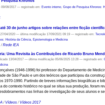
e Pesquisa Khronos
o
09/08/2017
— registrado em:
Evento interno
,
Grupo de Pesquisa Khronos: Hi
S
até 30 de junho artigos sobre relações entre ficção científi
27/04/2020
—
última modificação
17/09/2021 09:19
— registrado em:
Tecnol
s: História da Ciência, Epistemologia e Medicina
S
/
Rede IEA
ria: Uma Revisita às Contribuições de Ricardo Bruno Men
licado
13/04/2017
—
última modificação
05/06/2025 13:28
— registrado em:
dicina
çalves (1946-1996) foi professor do Departamento de Medici
ade de São Paulo e um dos teóricos que participou da constr
nos 1970-1990. Partindo de breves informações biográficas e bi
a do contexto histórico no qual se situa sua produção, foram rev
 desdobramentos nas linhas de investigação de seus alunos e s
CA
/
Vídeos
/
Vídeos 2017