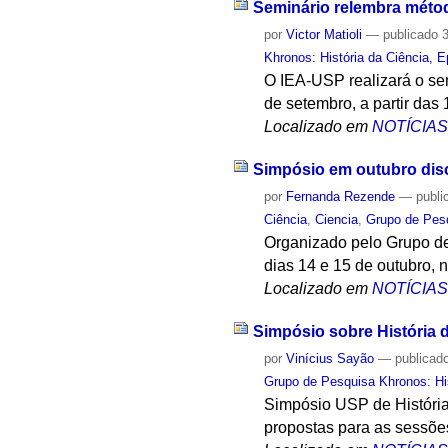
Seminário relembra métod
por
Victor Matioli
—
publicado
3
Khronos: História da Ciência, 
O IEA-USP realizará o sem
de setembro, a partir das 
Localizado em
NOTÍCIA
Simpósio em outubro discu
por
Fernanda Rezende
—
publi
Ciência
,
Ciencia
,
Grupo de Pesq
Organizado pelo Grupo de
dias 14 e 15 de outubro, n
Localizado em
NOTÍCIA
Simpósio sobre História d
por
Vinícius Sayão
—
publicad
Grupo de Pesquisa Khronos: His
Simpósio USP de História
propostas para as sessõe