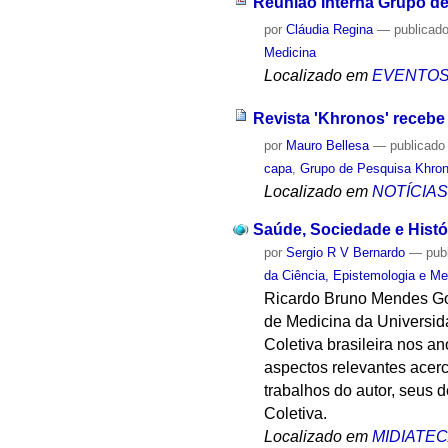
Reunião Interna Grupo d
por
Cláudia Regina
—
publicad
Medicina
Localizado em
EVENTO
Revista 'Khronos' recebe 
por
Mauro Bellesa
—
publicado
capa
,
Grupo de Pesquisa Khrono
Localizado em
NOTÍCIA
Saúde, Sociedade e Histó
por
Sergio R V Bernardo
—
pub
da Ciência, Epistemologia e Me
Ricardo Bruno Mendes Gon
de Medicina da Universid
Coletiva brasileira nos a
aspectos relevantes acerc
trabalhos do autor, seus
Coletiva.
Localizado em
MIDIATE