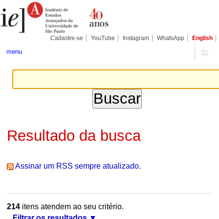
Ir
Ferramentas
Seções
para
Pessoais
o
conteúdo.
|
Cadastre-se
YouTube
Instagram
WhatsApp
English
Ir
para
menu
a
navegação
Resultado da busca
Assinar um RSS sempre atualizado.
214
itens atendem ao seu critério.
Filtrar os resultados