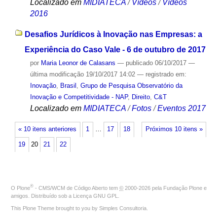
Localizado em
MIDIATECA
/
Vídeos
/
Vídeos
2016
Desafios Jurídicos à Inovação nas Empresas: a
Experiência do Caso Vale - 6 de outubro de 2017
por
Maria Leonor de Calasans
—
publicado
06/10/2017
—
última modificação
19/10/2017 14:02
— registrado em:
Inovação
,
Brasil
,
Grupo de Pesquisa Observatório da
Inovação e Competitividade - NAP
,
Direito
,
C&T
Localizado em
MIDIATECA
/
Fotos
/
Eventos 2017
« 10 itens anteriores
1
…
17
18
Próximos 10 itens »
19
20
21
22
®
O
Plone
- CMS/WCM de Código Aberto
tem
©
2000-2026 pela
Fundação Plone
e
amigos. Distribuído sob a
Licença GNU GPL
.
This Plone Theme brought to you by
Simples Consultoria
.