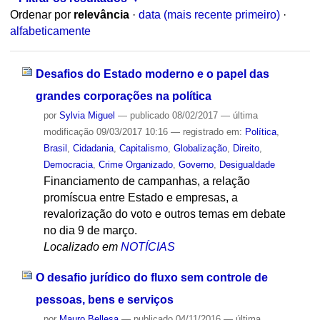
Ordenar por
relevância
·
data (mais recente primeiro)
·
alfabeticamente
Desafios do Estado moderno e o papel das
grandes corporações na política
por
Sylvia Miguel
—
publicado
08/02/2017
—
última
modificação
09/03/2017 10:16
— registrado em:
Política
,
Brasil
,
Cidadania
,
Capitalismo
,
Globalização
,
Direito
,
Democracia
,
Crime Organizado
,
Governo
,
Desigualdade
Financiamento de campanhas, a relação
promíscua entre Estado e empresas, a
revalorização do voto e outros temas em debate
no dia 9 de março.
Localizado em
NOTÍCIAS
O desafio jurídico do fluxo sem controle de
pessoas, bens e serviços
por
Mauro Bellesa
—
publicado
04/11/2016
—
última