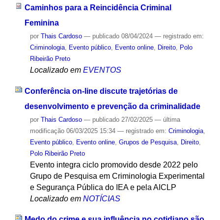
Caminhos para a Reincidência Criminal
Feminina
por
Thais Cardoso
—
publicado
08/04/2024
— registrado em:
Criminologia
,
Evento público
,
Evento online
,
Direito
,
Polo
Ribeirão Preto
Localizado em
EVENTOS
Conferência on-line discute trajetórias de
desenvolvimento e prevenção da criminalidade
por
Thais Cardoso
—
publicado
27/02/2025
—
última
modificação
06/03/2025 15:34
— registrado em:
Criminologia
,
Evento público
,
Evento online
,
Grupos de Pesquisa
,
Direito
,
Polo Ribeirão Preto
Evento integra ciclo promovido desde 2022 pelo
Grupo de Pesquisa em Criminologia Experimental
e Segurança Pública do IEA e pela AICLP
Localizado em
NOTÍCIAS
Medo do crime e sua influência no cotidiano são