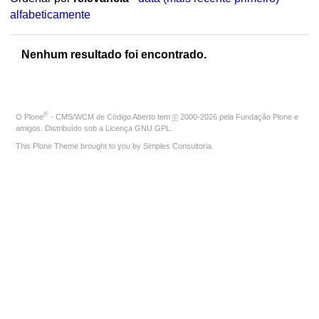
alfabeticamente
Nenhum resultado foi encontrado.
®
O
Plone
- CMS/WCM de Código Aberto
tem
©
2000-2026 pela
Fundação Plone
e
amigos. Distribuído sob a
Licença GNU GPL
.
This Plone Theme brought to you by
Simples Consultoria
.