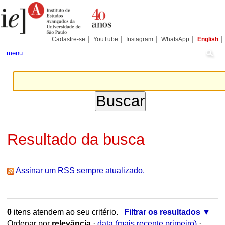
Ir
Ferramentas
para
Pessoais
o
conteúdo.
|
Cadastre-se
YouTube
Instagram
WhatsApp
English
Ir
para
menu
a
navegação
Resultado da busca
Assinar um RSS sempre atualizado.
0
itens atendem ao seu critério.
Filtrar os resultados
Ordenar por
relevância
·
data (mais recente primeiro)
·