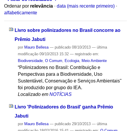
Ordenar por
relevância
·
data (mais recente primeiro)
·
alfabeticamente
Livro sobre polinizadores no Brasil concorre ao
Prêmio Jabuti
por
Mauro Bellesa
—
publicado
08/10/2013
—
última
modificação
09/10/2013 15:32
— registrado em:
Biodiversidade
,
O Comum
,
Ecologia
,
Meio Ambiente
“Polinizadores no Brasil: Contribuição e
Perspectivas para a Biodiversidade, Uso
Sustentável, Conservação e Serviços Ambientais"
foi produzido por grupo do IEA.
Localizado em
NOTÍCIAS
Livro 'Polinizadores do Brasil' ganha Prêmio
Jabuti
por
Mauro Bellesa
—
publicado
29/10/2013
—
última
modificação
18/02/2016 15:41
— registrado em:
O Comum
,