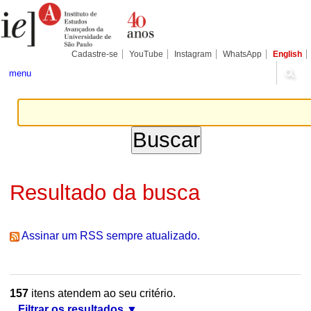
Ir
Ferramentas
Seções
para
Pessoais
o
conteúdo.
|
Cadastre-se
YouTube
Instagram
WhatsApp
English
Ir
para
menu
a
navegação
Resultado da busca
Assinar um RSS sempre atualizado.
157
itens atendem ao seu critério.
Filtrar os resultados