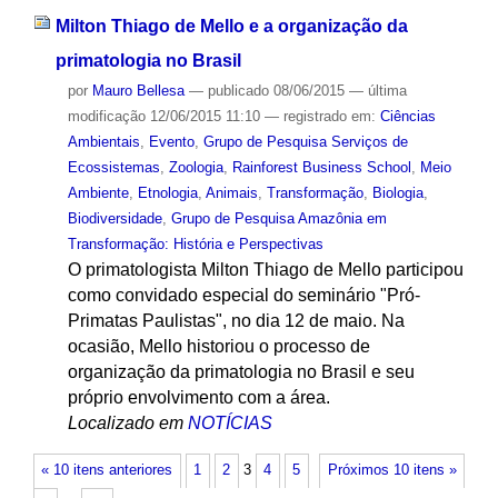
Milton Thiago de Mello e a organização da
primatologia no Brasil
por
Mauro Bellesa
—
publicado
08/06/2015
—
última
modificação
12/06/2015 11:10
— registrado em:
Ciências
Ambientais
,
Evento
,
Grupo de Pesquisa Serviços de
Ecossistemas
,
Zoologia
,
Rainforest Business School
,
Meio
Ambiente
,
Etnologia
,
Animais
,
Transformação
,
Biologia
,
Biodiversidade
,
Grupo de Pesquisa Amazônia em
Transformação: História e Perspectivas
O primatologista Milton Thiago de Mello participou
como convidado especial do seminário "Pró-
Primatas Paulistas", no dia 12 de maio. Na
ocasião, Mello historiou o processo de
organização da primatologia no Brasil e seu
próprio envolvimento com a área.
Localizado em
NOTÍCIAS
« 10 itens anteriores
1
2
3
4
5
Próximos 10 itens »