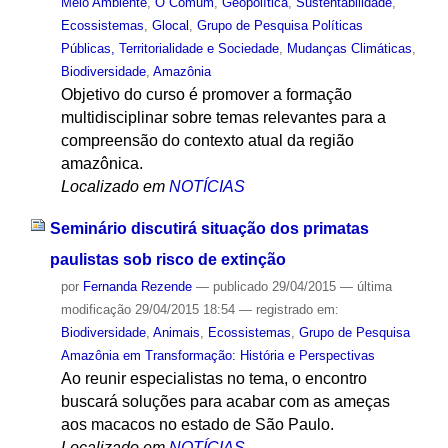
Meio Ambiente
,
O Comum
,
Geopolítica
,
Sustentabilidade
,
Ecossistemas
,
Glocal
,
Grupo de Pesquisa Políticas
Públicas, Territorialidade e Sociedade
,
Mudanças Climáticas
,
Biodiversidade
,
Amazônia
Objetivo do curso é promover a formação
multidisciplinar sobre temas relevantes para a
compreensão do contexto atual da região
amazônica.
Localizado em
NOTÍCIAS
Seminário discutirá situação dos primatas
paulistas sob risco de extinção
por
Fernanda Rezende
—
publicado
29/04/2015
—
última
modificação
29/04/2015 18:54
— registrado em:
Biodiversidade
,
Animais
,
Ecossistemas
,
Grupo de Pesquisa
Amazônia em Transformação: História e Perspectivas
Ao reunir especialistas no tema, o encontro
buscará soluções para acabar com as ameças
aos macacos no estado de São Paulo.
Localizado em
NOTÍCIAS