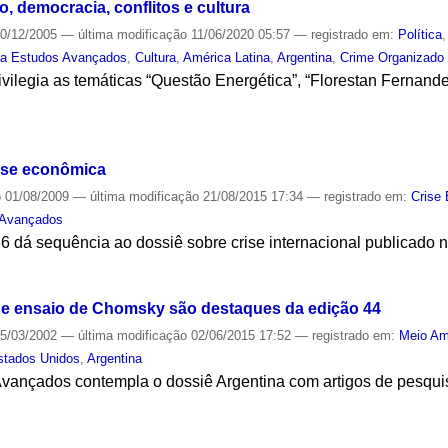
o, democracia, conflitos e cultura
0/12/2005
—
última modificação
11/06/2020 05:57
— registrado em:
Política
ta Estudos Avançados
,
Cultura
,
América Latina
,
Argentina
,
Crime Organizado
vilegia as temáticas “Questão Energética”, “Florestan Fernand
S
rise econômica
o
01/08/2009
—
última modificação
21/08/2015 17:34
— registrado em:
Crise
 Avançados
 dá sequência ao dossiê sobre crise internacional publicado n
S
 e ensaio de Chomsky são destaques da edição 44
5/03/2002
—
última modificação
02/06/2015 17:52
— registrado em:
Meio Am
stados Unidos
,
Argentina
ançados contempla o dossiê Argentina com artigos de pesqui
S