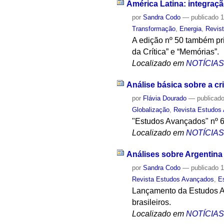
América Latina: integraçã
por
Sandra Codo
—
publicado
1
Transformação
,
Energia
,
Revis
A edição nº 50 também pri
da Crítica” e “Memórias”.
Localizado em
NOTÍCIA
Análise básica sobre a c
por
Flávia Dourado
—
publicad
Globalização
,
Revista Estudos
"Estudos Avançados" nº 66
Localizado em
NOTÍCIA
Análises sobre Argentina
por
Sandra Codo
—
publicado
1
Revista Estudos Avançados
,
E
Lançamento da Estudos Av
brasileiros.
Localizado em
NOTÍCIA