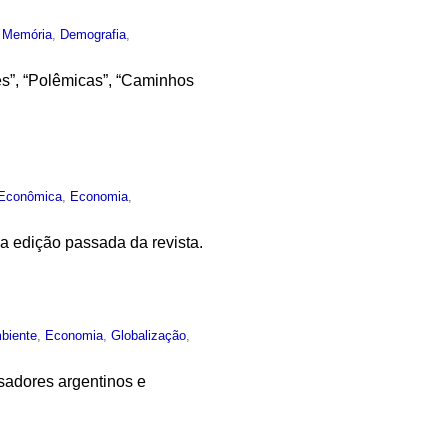
,
Memória
,
Demografia
,
es”, “Polêmicas”, “Caminhos
 Econômica
,
Economia
,
a edição passada da revista.
biente
,
Economia
,
Globalização
,
sadores argentinos e