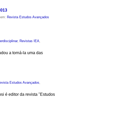
2013
o em:
Revista Estudos Avançados
terdisciplinar
,
Revistas IEA
,
ajudou a torná-la uma das
evista Estudos Avançados
,
si é editor da revista "Estudos