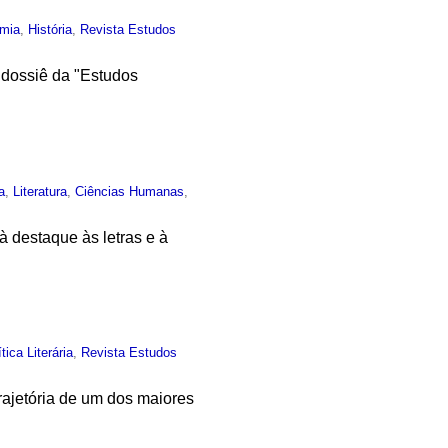
mia
,
História
,
Revista Estudos
 dossiê da "Estudos
a
,
Literatura
,
Ciências Humanas
,
 destaque às letras e à
ítica Literária
,
Revista Estudos
trajetória de um dos maiores