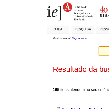
Ir
Ferramentas
Seções
para
Pessoais
o
conteúdo.
|
Ir
para
a
O IEA
PESQUISA
PESS
navegação
Você está aqui:
Página Inicial
Resultado da bu
165
itens atendem ao seu critéri