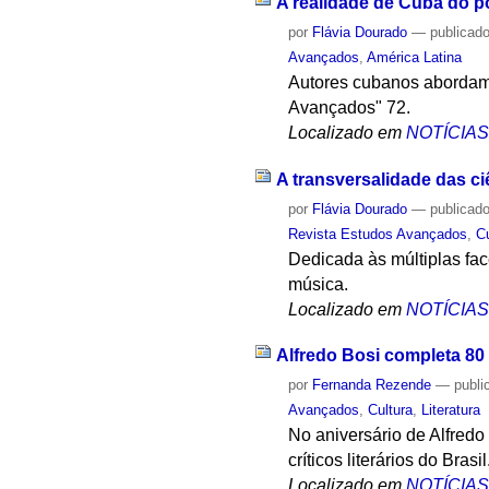
A realidade de Cuba do p
por
Flávia Dourado
—
publicad
Avançados
,
América Latina
Autores cubanos abordam a
Avançados" 72.
Localizado em
NOTÍCIA
A transversalidade das c
por
Flávia Dourado
—
publicad
Revista Estudos Avançados
,
C
Dedicada às múltiplas fa
música.
Localizado em
NOTÍCIA
Alfredo Bosi completa 80
por
Fernanda Rezende
—
publi
Avançados
,
Cultura
,
Literatura
No aniversário de Alfredo
críticos literários do Brasil
Localizado em
NOTÍCIA