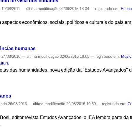
onto de vista dos cubanos
o
19/08/2011
—
última modificação
02/06/2015 18:04
— registrado em:
Econo
spectos econômicos, sociais, políticos e culturais do país em
S
iências humanas
o
24/08/2010
—
última modificação
02/06/2015 18:05
— registrado em:
Músic
ultura
cetas das humanidades, nova edição da "Estudos Avançados" dà
S
 anos
cado
26/08/2016
—
última modificação
29/08/2016 10:59
— registrado em:
Cr
 Bosi, editor revista Estudos Avançados, o IEA lembra parte da 
.
S