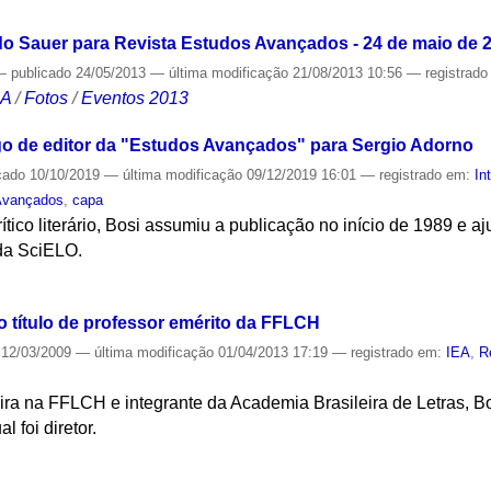
ldo Sauer para Revista Estudos Avançados - 24 de maio de 
—
publicado
24/05/2013
—
última modificação
21/08/2013 10:56
— registrad
CA
/
Fotos
/
Eventos 2013
go de editor da "Estudos Avançados" para Sergio Adorno
cado
10/10/2019
—
última modificação
09/12/2019 16:01
— registrado em:
In
Avançados
,
capa
crítico literário, Bosi assumiu a publicação no início de 1989 e 
da SciELO.
S
o título de professor emérito da FFLCH
12/03/2009
—
última modificação
01/04/2013 17:19
— registrado em:
IEA
,
R
ileira na FFLCH e integrante da Academia Brasileira de Letras, Bo
 foi diretor.
S