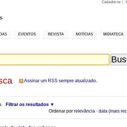
Cadastre-se
Busca
Busca
Avançad
OAS
EVENTOS
REVISTA
NOTÍCIAS
MIDIATECA
sca
Assinar um RSS sempre atualizado.
o.
Filtrar os resultados
Ordenar por
relevância
·
data (mais rec