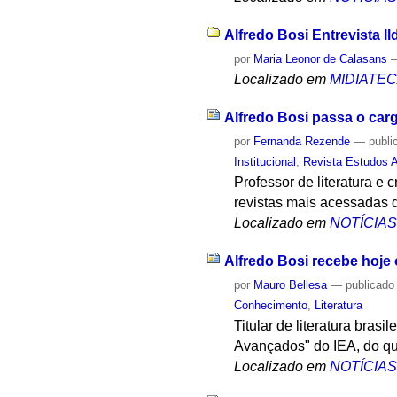
Alfredo Bosi Entrevista I
por
Maria Leonor de Calasans
Localizado em
MIDIATE
Alfredo Bosi passa o car
por
Fernanda Rezende
—
publi
Institucional
,
Revista Estudos 
Professor de literatura e 
revistas mais acessadas 
Localizado em
NOTÍCIA
Alfredo Bosi recebe hoje 
por
Mauro Bellesa
—
publicado
Conhecimento
,
Literatura
Titular de literatura bras
Avançados" do IEA, do qual
Localizado em
NOTÍCIA