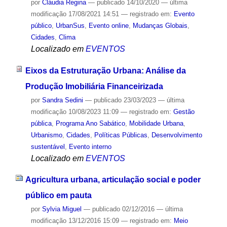
por
Cláudia Regina
—
publicado
14/10/2020
—
última
modificação
17/08/2021 14:51
— registrado em:
Evento
público
,
UrbanSus
,
Evento online
,
Mudanças Globais
,
Cidades
,
Clima
Localizado em
EVENTOS
Eixos da Estruturação Urbana: Análise da
Produção Imobiliária Financeirizada
por
Sandra Sedini
—
publicado
23/03/2023
—
última
modificação
10/08/2023 11:09
— registrado em:
Gestão
pública
,
Programa Ano Sabático
,
Mobilidade Urbana
,
Urbanismo
,
Cidades
,
Políticas Públicas
,
Desenvolvimento
sustentável
,
Evento interno
Localizado em
EVENTOS
Agricultura urbana, articulação social e poder
público em pauta
por
Sylvia Miguel
—
publicado
02/12/2016
—
última
modificação
13/12/2016 15:09
— registrado em:
Meio