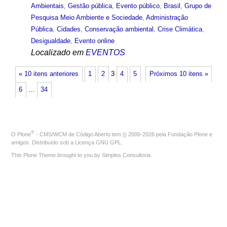
Ambientais
,
Gestão pública
,
Evento público
,
Brasil
,
Grupo de
Pesquisa Meio Ambiente e Sociedade
,
Administração
Pública
,
Cidades
,
Conservação ambiental
,
Crise Climática
,
Desigualdade
,
Evento online
Localizado em
EVENTOS
« 10 itens anteriores
1
2
3
4
5
Próximos 10 itens »
6
…
34
®
O
Plone
- CMS/WCM de Código Aberto
tem
©
2000-2026 pela
Fundação Plone
e
amigos. Distribuído sob a
Licença GNU GPL
.
This Plone Theme brought to you by
Simples Consultoria
.