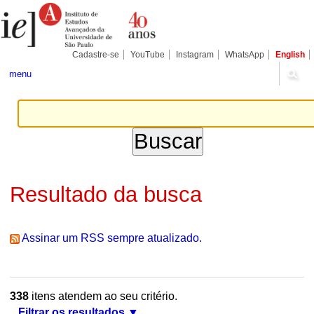
Ir
Ferramentas
Seções
para
Pessoais
o
conteúdo.
|
Cadastre-se
YouTube
Instagram
WhatsApp
English
Ir
para
menu
a
navegação
Resultado da busca
Assinar um RSS sempre atualizado.
338
itens atendem ao seu critério.
Filtrar os resultados