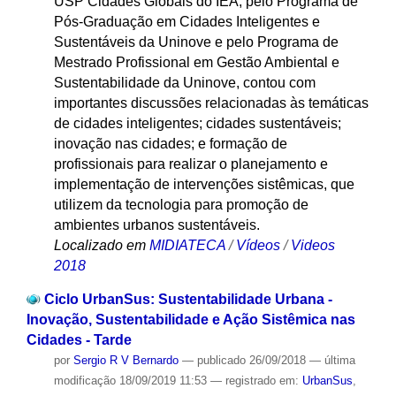
USP Cidades Globais do IEA, pelo Programa de
Pós-Graduação em Cidades Inteligentes e
Sustentáveis da Uninove e pelo Programa de
Mestrado Profissional em Gestão Ambiental e
Sustentabilidade da Uninove, contou com
importantes discussões relacionadas às temáticas
de cidades inteligentes; cidades sustentáveis;
inovação nas cidades; e formação de
profissionais para realizar o planejamento e
implementação de intervenções sistêmicas, que
utilizem da tecnologia para promoção de
ambientes urbanos sustentáveis.
Localizado em
MIDIATECA
/
Vídeos
/
Videos
2018
Ciclo UrbanSus: Sustentabilidade Urbana -
Inovação, Sustentabilidade e Ação Sistêmica nas
Cidades - Tarde
por
Sergio R V Bernardo
—
publicado
26/09/2018
—
última
modificação
18/09/2019 11:53
— registrado em:
UrbanSus
,