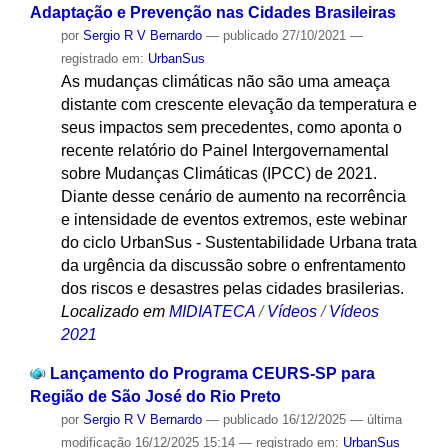
Adaptação e Prevenção nas Cidades Brasileiras
por
Sergio R V Bernardo
—
publicado
27/10/2021
—
registrado em:
UrbanSus
As mudanças climáticas não são uma ameaça
distante com crescente elevação da temperatura e
seus impactos sem precedentes, como aponta o
recente relatório do Painel Intergovernamental
sobre Mudanças Climáticas (IPCC) de 2021.
Diante desse cenário de aumento na recorrência
e intensidade de eventos extremos, este webinar
do ciclo UrbanSus - Sustentabilidade Urbana trata
da urgência da discussão sobre o enfrentamento
dos riscos e desastres pelas cidades brasilerias.
Localizado em
MIDIATECA
/
Vídeos
/
Vídeos
2021
Lançamento do Programa CEURS-SP para
Região de São José do Rio Preto
por
Sergio R V Bernardo
—
publicado
16/12/2025
—
última
modificação
16/12/2025 15:14
— registrado em:
UrbanSus