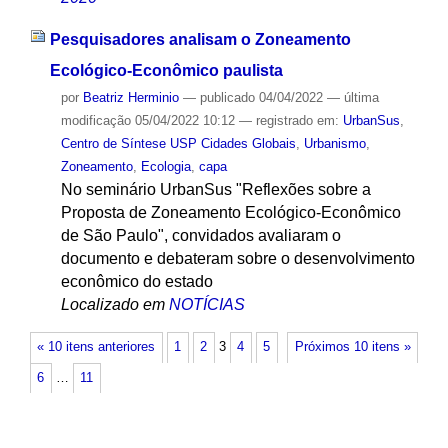
Pesquisadores analisam o Zoneamento
Ecológico-Econômico paulista
por
Beatriz Herminio
—
publicado
04/04/2022
—
última
modificação
05/04/2022 10:12
— registrado em:
UrbanSus
,
Centro de Síntese USP Cidades Globais
,
Urbanismo
,
Zoneamento
,
Ecologia
,
capa
No seminário UrbanSus "Reflexões sobre a
Proposta de Zoneamento Ecológico-Econômico
de São Paulo", convidados avaliaram o
documento e debateram sobre o desenvolvimento
econômico do estado
Localizado em
NOTÍCIAS
« 10 itens anteriores
1
2
3
4
5
Próximos 10 itens »
6
…
11