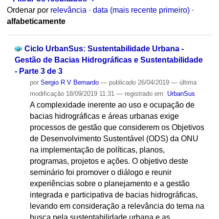
Ordenar por
relevância
·
data (mais recente primeiro)
·
alfabeticamente
Ciclo UrbanSus: Sustentabilidade Urbana -
Gestão de Bacias Hidrográficas e Sustentabilidade
- Parte 3 de 3
por
Sergio R V Bernardo
—
publicado
26/04/2019
—
última
modificação
18/09/2019 11:31
— registrado em:
UrbanSus
A complexidade inerente ao uso e ocupação de
bacias hidrográficas e áreas urbanas exige
processos de gestão que considerem os Objetivos
de Desenvolvimento Sustentável (ODS) da ONU
na implementação de políticas, planos,
programas, projetos e ações. O objetivo deste
seminário foi promover o diálogo e reunir
experiências sobre o planejamento e a gestão
integrada e participativa de bacias hidrográficas,
levando em consideração a relevância do tema na
busca pela sustentabilidade urbana e as