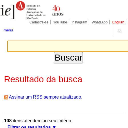
Ir
Ferramentas
Seções
para
Pessoais
o
conteúdo.
|
Cadastre-se
YouTube
Instagram
WhatsApp
English
Ir
para
menu
a
navegação
Resultado da busca
Assinar um RSS sempre atualizado.
108
itens atendem ao seu critério.
Filtrar os resultados