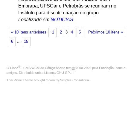
Embrapa, UFSCar e Petrobrás se reuniram no
Instituto para discutir criação do grupo
Localizado em
NOTÍCIAS
« 10 itens anteriores
1
2
3
4
5
Próximos 10 itens »
6
…
15
®
O
Plone
- CMS/WCM de Código Aberto
tem
©
2000-2026 pela
Fundação Plone
e
amigos. Distribuído sob a
Licença GNU GPL
.
This Plone Theme brought to you by
Simples Consultoria
.