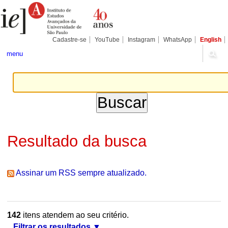
Ir
Ferramentas
Seções
para
Pessoais
o
conteúdo.
|
Cadastre-se
YouTube
Instagram
WhatsApp
English
Ir
para
menu
a
navegação
Resultado da busca
Assinar um RSS sempre atualizado.
142
itens atendem ao seu critério.
Filtrar os resultados