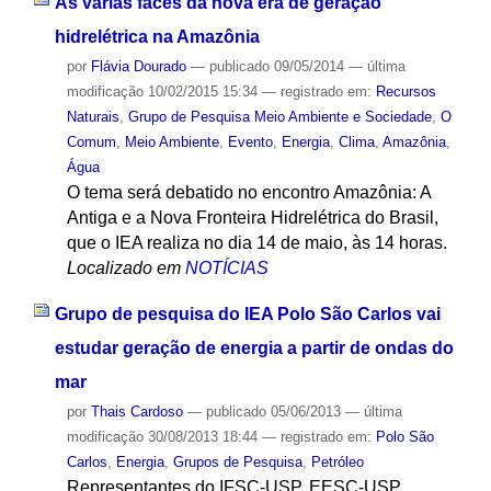
As várias faces da nova era de geração
hidrelétrica na Amazônia
por
Flávia Dourado
—
publicado
09/05/2014
—
última
modificação
10/02/2015 15:34
— registrado em:
Recursos
Naturais
,
Grupo de Pesquisa Meio Ambiente e Sociedade
,
O
Comum
,
Meio Ambiente
,
Evento
,
Energia
,
Clima
,
Amazônia
,
Água
O tema será debatido no encontro Amazônia: A
Antiga e a Nova Fronteira Hidrelétrica do Brasil,
que o IEA realiza no dia 14 de maio, às 14 horas.
Localizado em
NOTÍCIAS
Grupo de pesquisa do IEA Polo São Carlos vai
estudar geração de energia a partir de ondas do
mar
por
Thais Cardoso
—
publicado
05/06/2013
—
última
modificação
30/08/2013 18:44
— registrado em:
Polo São
Carlos
,
Energia
,
Grupos de Pesquisa
,
Petróleo
Representantes do IFSC-USP, EESC-USP,