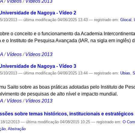
CA
/
Vídeos
/
Vídeos 2013
niversidade de Nagoya - Vídeo 2
5/10/2013
—
última modificação
04/06/2025 13:43
— registrado em:
Glocal
,
obre o conceito e o funcionamento da Academia Intercontinent
 e o Instituto de Pesquisa Avançada (IAR, na sigla em inglês)
CA
/
Vídeos
/
Vídeos 2013
niversidade de Nagoya - Vídeo 3
5/10/2013
—
última modificação
04/06/2025 13:44
— registrado em:
Ubias
,
S
u Saito sobre as boas práticas adotadas pelo Instituto de Pes
lvimento de pesquisas de alto nível e impacto mundial.
CA
/
Vídeos
/
Vídeos 2013
ões sobre temas históricos, institucionais e estratégicos
18/12/2013
—
última modificação
04/08/2015 10:25
— registrado em:
O Co
ção
,
Abstração