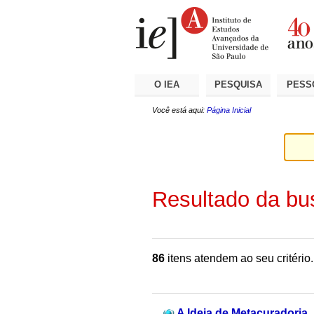
Ir
Ferramentas
Seções
para
Pessoais
o
conteúdo.
|
Ir
para
a
O IEA
PESQUISA
PESS
navegação
Você está aqui:
Página Inicial
Resultado da bu
86
itens atendem ao seu critério.
A Ideia de Metacuradoria