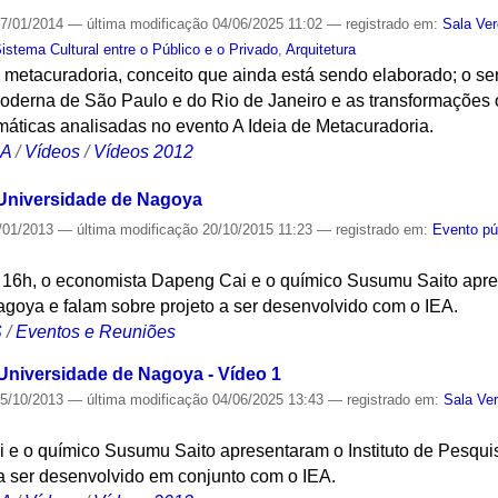
7/01/2014
—
última modificação
04/06/2025 11:02
— registrado em:
Sala Ve
tema Cultural entre o Público e o Privado
,
Arquitetura
 metacuradoria, conceito que ainda está sendo elaborado; o se
oderna de São Paulo e do Rio de Janeiro e as transformações o
máticas analisadas no evento A Ideia de Metacuradoria.
CA
/
Vídeos
/
Vídeos 2012
Universidade de Nagoya
/01/2013
—
última modificação
20/10/2015 11:23
— registrado em:
Evento pú
s 16h, o economista Dapeng Cai e o químico Susumu Saito apres
oya e falam sobre projeto a ser desenvolvido com o IEA.
S
/
Eventos e Reuniões
niversidade de Nagoya - Vídeo 1
5/10/2013
—
última modificação
04/06/2025 13:43
— registrado em:
Sala Ve
 e o químico Susumu Saito apresentaram o Instituto de Pesqu
a ser desenvolvido em conjunto com o IEA.