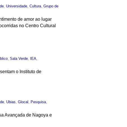
rde
,
Universidade
,
Cultura
,
Grupo de
ntimento de amor ao lugar
corridas no Centro Cultural
blico
,
Sala Verde
,
IEA
,
entam o Instituto de
rde
,
Ubias
,
Glocal
,
Pesquisa
,
isa Avançada de Nagoya e