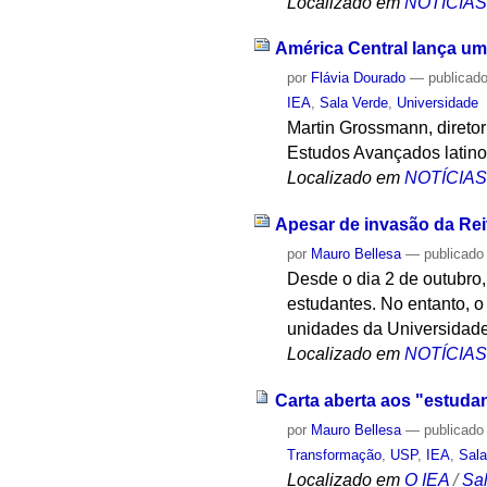
Localizado em
NOTÍCIA
América Central lança u
por
Flávia Dourado
—
publicad
IEA
,
Sala Verde
,
Universidade
Martin Grossmann, diretor 
Estudos Avançados latino-
Localizado em
NOTÍCIA
Apesar de invasão da Rei
por
Mauro Bellesa
—
publicado
Desde o dia 2 de outubro,
estudantes. No entanto, o 
unidades da Universidade
Localizado em
NOTÍCIA
Carta aberta aos "estuda
por
Mauro Bellesa
—
publicado
Transformação
,
USP
,
IEA
,
Sala
Localizado em
O IEA
/
Sa