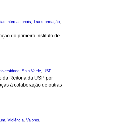
ias internacionais
,
Transformação
,
ação do primeiro Instituto de
niversidade
,
Sala Verde
,
USP
ão da Reitoria da USP por
graças à colaboração de outras
mum
,
Violência
,
Valores
,