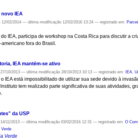
S
m novo IEA
o
12/02/2014
—
última modificação
12/02/2016 13:24
— registrado em:
Parcer
do IEA, participa de workshop na Costa Rica para discutir a cri
americano fora do Brasil.
S
toria, IEA mantém-se ativo
27/10/2013
—
última modificação
28/10/2013 10:13
— registrado em:
IEA
,
U
 o IEA está impossibilitado de utilizar sua sede devido à invas
Instituto tem realizado parte significativa de suas atividades, 
.
S
ntes" da USP
14/11/2013
—
última modificação
03/02/2016 12:31
— registrado em:
O Co
 Verde
la Verde