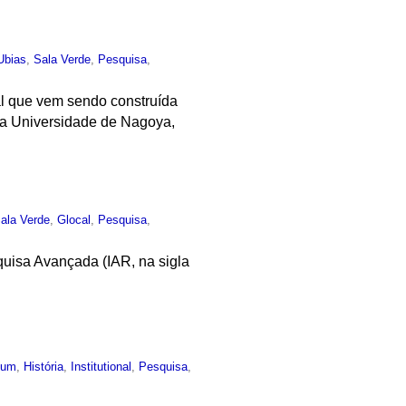
Ubias
,
Sala Verde
,
Pesquisa
,
al que vem sendo construída
 da Universidade de Nagoya,
ala Verde
,
Glocal
,
Pesquisa
,
quisa Avançada (IAR, na sigla
mum
,
História
,
Institutional
,
Pesquisa
,