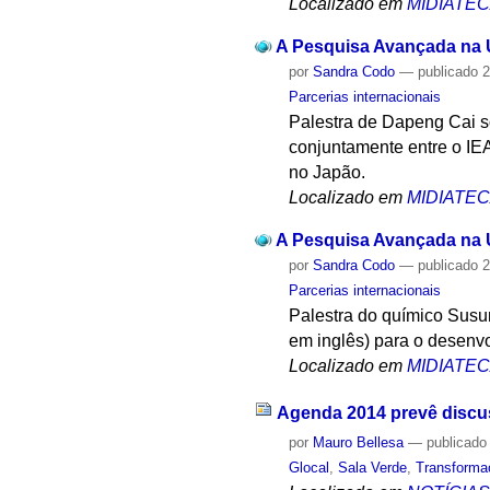
Localizado em
MIDIATE
A Pesquisa Avançada na U
por
Sandra Codo
—
publicado
2
Parcerias internacionais
Palestra de Dapeng Cai s
conjuntamente entre o IEA
no Japão.
Localizado em
MIDIATE
A Pesquisa Avançada na U
por
Sandra Codo
—
publicado
2
Parcerias internacionais
Palestra do químico Susum
em inglês) para o desenvo
Localizado em
MIDIATE
Agenda 2014 prevê discuss
por
Mauro Bellesa
—
publicado
Glocal
,
Sala Verde
,
Transforma