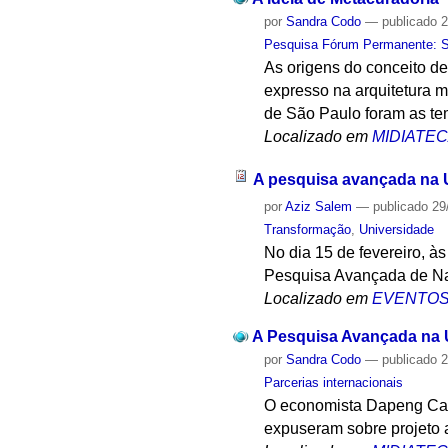
por
Sandra Codo
—
publicado
2
Pesquisa Fórum Permanente: Sis
As origens do conceito de
expresso na arquitetura m
de São Paulo foram as te
Localizado em
MIDIATE
A pesquisa avançada na 
por
Aziz Salem
—
publicado
29
Transformação
,
Universidade
No dia 15 de fevereiro, à
Pesquisa Avançada de Nag
Localizado em
EVENTO
A Pesquisa Avançada na U
por
Sandra Codo
—
publicado
2
Parcerias internacionais
O economista Dapeng Cai
expuseram sobre projeto 