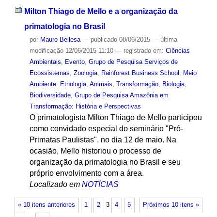
Milton Thiago de Mello e a organização da
primatologia no Brasil
por
Mauro Bellesa
—
publicado
08/06/2015
—
última
modificação
12/06/2015 11:10
— registrado em:
Ciências
Ambientais
,
Evento
,
Grupo de Pesquisa Serviços de
Ecossistemas
,
Zoologia
,
Rainforest Business School
,
Meio
Ambiente
,
Etnologia
,
Animais
,
Transformação
,
Biologia
,
Biodiversidade
,
Grupo de Pesquisa Amazônia em
Transformação: História e Perspectivas
O primatologista Milton Thiago de Mello participou
como convidado especial do seminário "Pró-
Primatas Paulistas", no dia 12 de maio. Na
ocasião, Mello historiou o processo de
organização da primatologia no Brasil e seu
próprio envolvimento com a área.
Localizado em
NOTÍCIAS
« 10 itens anteriores
1
2
3
4
5
Próximos 10 itens »