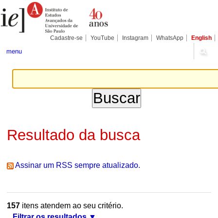
Ir
Ferramentas
Seções
para
Pessoais
o
conteúdo.
|
Cadastre-se
YouTube
Instagram
WhatsApp
English
Ir
para
menu
a
navegação
Resultado da busca
Assinar um RSS sempre atualizado.
157
itens atendem ao seu critério.
Filtrar os resultados