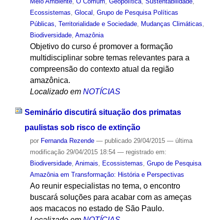
Meio Ambiente
,
O Comum
,
Geopolítica
,
Sustentabilidade
,
Ecossistemas
,
Glocal
,
Grupo de Pesquisa Políticas
Públicas, Territorialidade e Sociedade
,
Mudanças Climáticas
,
Biodiversidade
,
Amazônia
Objetivo do curso é promover a formação
multidisciplinar sobre temas relevantes para a
compreensão do contexto atual da região
amazônica.
Localizado em
NOTÍCIAS
Seminário discutirá situação dos primatas
paulistas sob risco de extinção
por
Fernanda Rezende
—
publicado
29/04/2015
—
última
modificação
29/04/2015 18:54
— registrado em:
Biodiversidade
,
Animais
,
Ecossistemas
,
Grupo de Pesquisa
Amazônia em Transformação: História e Perspectivas
Ao reunir especialistas no tema, o encontro
buscará soluções para acabar com as ameças
aos macacos no estado de São Paulo.
Localizado em
NOTÍCIAS