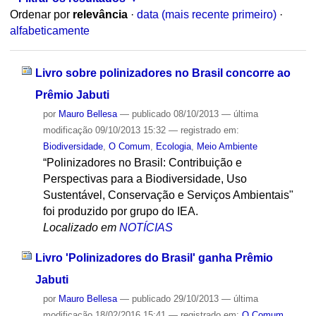
Ordenar por
relevância
·
data (mais recente primeiro)
·
alfabeticamente
Livro sobre polinizadores no Brasil concorre ao
Prêmio Jabuti
por
Mauro Bellesa
—
publicado
08/10/2013
—
última
modificação
09/10/2013 15:32
— registrado em:
Biodiversidade
,
O Comum
,
Ecologia
,
Meio Ambiente
“Polinizadores no Brasil: Contribuição e
Perspectivas para a Biodiversidade, Uso
Sustentável, Conservação e Serviços Ambientais"
foi produzido por grupo do IEA.
Localizado em
NOTÍCIAS
Livro 'Polinizadores do Brasil' ganha Prêmio
Jabuti
por
Mauro Bellesa
—
publicado
29/10/2013
—
última
modificação
18/02/2016 15:41
— registrado em:
O Comum
,