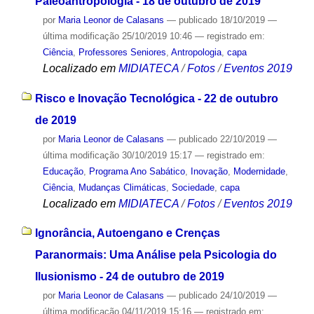
Paleoantropologia - 18 de outubro de 2019
por
Maria Leonor de Calasans
—
publicado
18/10/2019
—
última modificação
25/10/2019 10:46
— registrado em:
Ciência
,
Professores Seniores
,
Antropologia
,
capa
Localizado em
MIDIATECA
/
Fotos
/
Eventos 2019
Risco e Inovação Tecnológica - 22 de outubro
de 2019
por
Maria Leonor de Calasans
—
publicado
22/10/2019
—
última modificação
30/10/2019 15:17
— registrado em:
Educação
,
Programa Ano Sabático
,
Inovação
,
Modernidade
,
Ciência
,
Mudanças Climáticas
,
Sociedade
,
capa
Localizado em
MIDIATECA
/
Fotos
/
Eventos 2019
Ignorância, Autoengano e Crenças
Paranormais: Uma Análise pela Psicologia do
Ilusionismo - 24 de outubro de 2019
por
Maria Leonor de Calasans
—
publicado
24/10/2019
—
última modificação
04/11/2019 15:16
— registrado em: