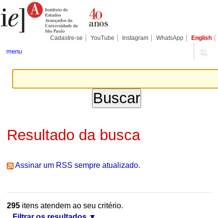
Ir
Ferramentas
Seções
para
Pessoais
o
conteúdo.
|
Cadastre-se
YouTube
Instagram
WhatsApp
English
Ir
para
menu
a
navegação
Resultado da busca
Assinar um RSS sempre atualizado.
295
itens atendem ao seu critério.
Filtrar os resultados