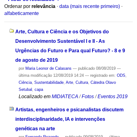
Ordenar por
relevância
·
data (mais recente primeiro)
·
alfabeticamente
Arte, Cultura e Ciência e os Objetivos do
Desenvolvimento Sustentável I e II - As
Urgências do Futuro e Para qual Futuro? - 8 e 9
de agosto de 2019
por
Maria Leonor de Calasans
—
publicado
08/08/2019
—
última modificação
12/08/2019 14:24
— registrado em:
ODS
,
Ciência
,
Sustentabilidade
,
Arte
,
Cultura
,
Cátedra Olavo
Setubal
,
capa
Localizado em
MIDIATECA
/
Fotos
/
Eventos 2019
Artistas, engenheiros e psicanalistas discutem
interdisciplinaridade, IA e intervenções
genéticas na arte
por
Fernanda Rezende
—
publicado
09/08/2019
—
última