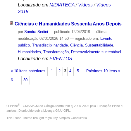
Localizado em
MIDIATECA
/
Vídeos
/
Videos
2018
Ciências e Humanidades Sessenta Anos Depois
por
Sandra Sedini
—
publicado
12/04/2019
—
última
modificação
02/01/2026 14:50
— registrado em:
Evento
público
,
Transdisciplinaridade
,
Ciência
,
Sustentabilidade
,
Humanidades
,
Transformação
,
Desenvolvimento sustentável
Localizado em
EVENTOS
« 10 itens anteriores
1
2
3
4
5
Próximos 10 itens »
6
…
30
®
O
Plone
- CMS/WCM de Código Aberto
tem
©
2000-2026 pela
Fundação Plone
e
amigos. Distribuído sob a
Licença GNU GPL
.
This Plone Theme brought to you by
Simples Consultoria
.