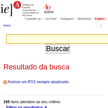
Ir
Ferramentas
Seções
para
Pessoais
o
conteúdo.
|
Cadastre-se
YouTube
Instagram
WhatsApp
English
Ir
para
menu
a
navegação
Resultado da busca
Assinar um RSS sempre atualizado.
165
itens atendem ao seu critério.
Filtrar os resultados