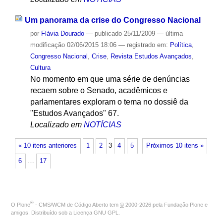
Um panorama da crise do Congresso Nacional
por
Flávia Dourado
—
publicado
25/11/2009
—
última
modificação
02/06/2015 18:06
— registrado em:
Política
,
Congresso Nacional
,
Crise
,
Revista Estudos Avançados
,
Cultura
No momento em que uma série de denúncias
recaem sobre o Senado, acadêmicos e
parlamentares exploram o tema no dossiê da
"Estudos Avançados" 67.
Localizado em
NOTÍCIAS
« 10 itens anteriores
1
2
3
4
5
Próximos 10 itens »
6
…
17
®
O
Plone
- CMS/WCM de Código Aberto
tem
©
2000-2026 pela
Fundação Plone
e
amigos. Distribuído sob a
Licença GNU GPL
.