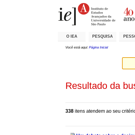
Ir
Ferramentas
Seções
para
Pessoais
o
conteúdo.
|
Ir
para
a
O IEA
PESQUISA
PESS
navegação
Você está aqui:
Página Inicial
Resultado da bu
338
itens atendem ao seu critéri