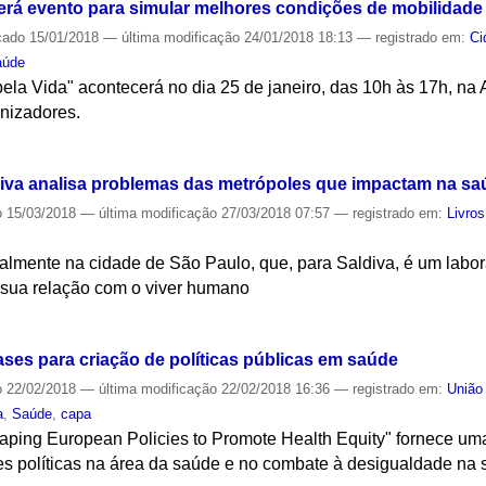
rá evento para simular melhores condições de mobilidade
cado
15/01/2018
—
última modificação
24/01/2018 18:13
— registrado em:
Ci
aúde
ela Vida" acontecerá no dia 25 de janeiro, das 10h às 17h, na 
anizadores.
S
diva analisa problemas das metrópoles que impactam na sa
o
15/03/2018
—
última modificação
27/03/2018 07:57
— registrado em:
Livros
palmente na cidade de São Paulo, que, para Saldiva, é um labora
 sua relação com o viver humano
S
ases para criação de políticas públicas em saúde
o
22/02/2018
—
última modificação
22/02/2018 16:36
— registrado em:
União
a
,
Saúde
,
capa
haping European Policies to Promote Health Equity" fornece u
s políticas na área da saúde e no combate à desigualdade na