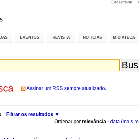
Cadastre-se
Busca
Busca
Avançad
OAS
EVENTOS
REVISTA
NOTÍCIAS
MIDIATECA
sca
Assinar um RSS sempre atualizado.
o.
Filtrar os resultados
Ordenar por
relevância
·
data (mais re