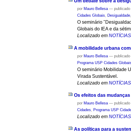
Um debate sobre a desigu
por
Mauro Bellesa
—
publicado
Cidades Globais
,
Desigualdade
O seminário "Desigualdade
Globais do IEA e da séti
Localizado em
NOTÍCIA
A mobilidade urbana como
por
Mauro Bellesa
—
publicado
Programa USP Cidades Globai
O seminário Mobilidade Ur
Virada Sustentável.
Localizado em
NOTÍCIA
Os efeitos das mudanças 
por
Mauro Bellesa
—
publicado
Cidades
,
Programa USP Cidade
Localizado em
NOTÍCIA
As políticas para a suste