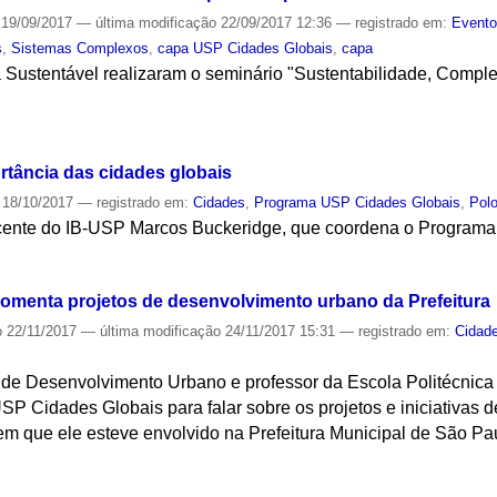
19/09/2017
—
última modificação
22/09/2017 12:36
— registrado em:
Event
s
,
Sistemas Complexos
,
capa USP Cidades Globais
,
capa
da Sustentável realizaram o seminário "Sustentabilidade, Comple
S
rtância das cidades globais
18/10/2017
— registrado em:
Cidades
,
Programa USP Cidades Globais
,
Polo
ocente do IB-USP Marcos Buckeridge, que coordena o Program
S
omenta projetos de desenvolvimento urbano da Prefeitura
o
22/11/2017
—
última modificação
24/11/2017 15:31
— registrado em:
Cidad
 de Desenvolvimento Urbano e professor da Escola Politécnica 
P Cidades Globais para falar sobre os projetos e iniciativas 
m que ele esteve envolvido na Prefeitura Municipal de São Pa
S