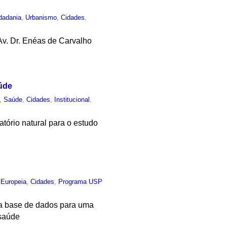
dadania
,
Urbanismo
,
Cidades
,
Av. Dr. Enéas de Carvalho
úde
,
Saúde
,
Cidades
,
Institucional
,
tório natural para o estudo
 Europeia
,
Cidades
,
Programa USP
ma base de dados para uma
 saúde