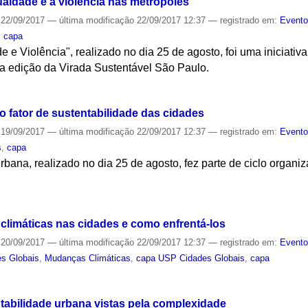
aldade e a violência nas metrópoles
22/09/2017
—
última modificação
22/09/2017 12:37
— registrado em:
Event
,
capa
 e Violência", realizado no dia 25 de agosto, foi uma iniciat
ma edição da Virada Sustentável São Paulo.
S
 fator de sustentabilidade das cidades
19/09/2017
—
última modificação
22/09/2017 12:37
— registrado em:
Event
s
,
capa
bana, realizado no dia 25 de agosto, fez parte de ciclo organiza
S
climáticas nas cidades e como enfrentá-los
20/09/2017
—
última modificação
22/09/2017 12:37
— registrado em:
Event
s Globais
,
Mudanças Climáticas
,
capa USP Cidades Globais
,
capa
S
ntabilidade urbana vistas pela complexidade