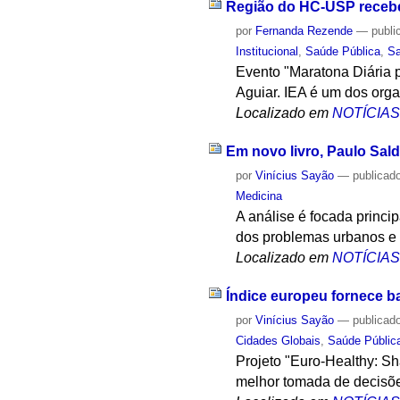
Região do HC-USP recebe
por
Fernanda Rezende
—
publi
Institucional
,
Saúde Pública
,
S
Evento "Maratona Diária p
Aguiar. IEA é um dos org
Localizado em
NOTÍCIA
Em novo livro, Paulo Sal
por
Vinícius Sayão
—
publicad
Medicina
A análise é focada princi
dos problemas urbanos e
Localizado em
NOTÍCIA
Índice europeu fornece b
por
Vinícius Sayão
—
publicad
Cidades Globais
,
Saúde Públic
Projeto "Euro-Healthy: S
melhor tomada de decisõe