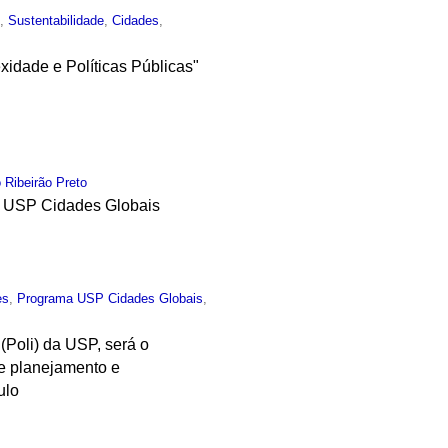
o
,
Sustentabilidade
,
Cidades
,
xidade e Políticas Públicas"
 Ribeirão Preto
a USP Cidades Globais
es
,
Programa USP Cidades Globais
,
(Poli) da USP, será o
de planejamento e
ulo