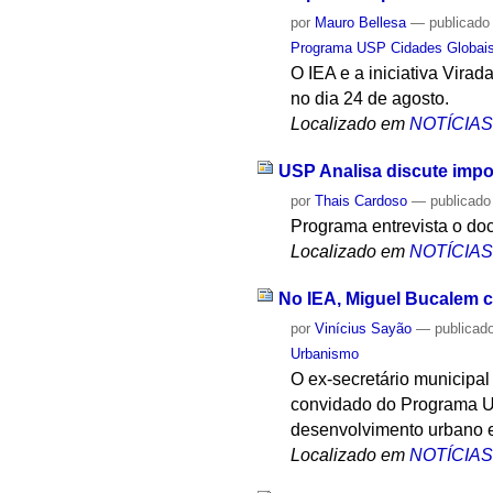
por
Mauro Bellesa
—
publicado
Programa USP Cidades Globai
O IEA e a iniciativa Vira
no dia 24 de agosto.
Localizado em
NOTÍCIA
USP Analisa discute impo
por
Thais Cardoso
—
publicado
Programa entrevista o d
Localizado em
NOTÍCIA
No IEA, Miguel Bucalem c
por
Vinícius Sayão
—
publicad
Urbanismo
O ex-secretário municipal
convidado do Programa US
desenvolvimento urbano e
Localizado em
NOTÍCIA