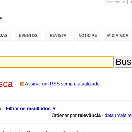
Cadastre-se
Busca
Busca
Avançad
OAS
EVENTOS
REVISTA
NOTÍCIAS
MIDIATECA
sca
Assinar um RSS sempre atualizado.
o.
Filtrar os resultados
Ordenar por
relevância
·
data (mais re