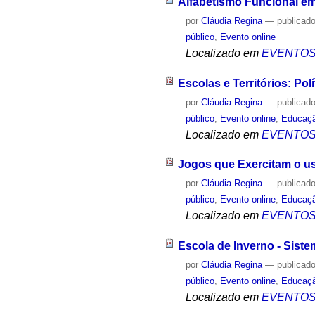
Alfabetismo Funcional e
por
Cláudia Regina
—
publicad
público
,
Evento online
Localizado em
EVENTO
Escolas e Territórios: Pol
por
Cláudia Regina
—
publicad
público
,
Evento online
,
Educaç
Localizado em
EVENTO
Jogos que Exercitam o u
por
Cláudia Regina
—
publicad
público
,
Evento online
,
Educaç
Localizado em
EVENTO
Escola de Inverno - Sist
por
Cláudia Regina
—
publicad
público
,
Evento online
,
Educaç
Localizado em
EVENTO