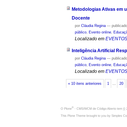
Metodologias Ativas em u
Docente
por
Cláudia Regina
—
publicad
público
,
Evento online
,
Educaç
Localizado em
EVENTO
Inteligência Artificial R
por
Cláudia Regina
—
publicad
público
,
Evento online
,
Educaç
Localizado em
EVENTO
« 10 itens anteriores
1
…
20
®
O
Plone
- CMS/WCM de Código Aberto
tem
©
2
This Plone Theme brought to you by
Simples Co