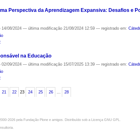
ma Perspectiva da Aprendizagem Expansiva: Desafios e Pos
o
14/08/2024
—
última modificação
21/08/2024 12:59
— registrado em:
Cáted
ão
S
esponsável na Educação
o
02/09/2024
—
última modificação
15/07/2025 13:39
— registrado em:
Cáted
ão
S
21
22
23
24
25
26
…
28
000-2026 pela
Fundação Plone
e amigos. Distribuído sob a
Licença GNU GPL
.
nsultoria
.