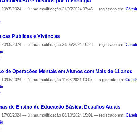
m Ambientes Permeados por Tecnologia
o
20/05/2024
—
última modificação
21/05/2024 07:45
— registrado em:
Cáted
S
íticas Públicas e Vivências
o
20/05/2024
—
última modificação
24/05/2024 16:28
— registrado em:
Cáted
ão
S
so de Operações Mentais em Alunos com Mais de 11 anos
o
10/06/2024
—
última modificação
11/06/2024 10:05
— registrado em:
Cáted
ão
S
emas de Ensino de Educação Básica: Desafios Atuais
o
17/06/2024
—
última modificação
08/10/2024 15:01
— registrado em:
Cáted
ão
S