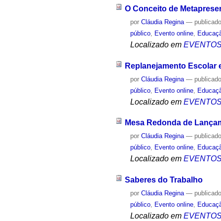
O Conceito de Metapresen
por
Cláudia Regina
—
publicad
público
,
Evento online
,
Educaç
Localizado em
EVENTO
Replanejamento Escolar 
por
Cláudia Regina
—
publicad
público
,
Evento online
,
Educaç
Localizado em
EVENTO
Mesa Redonda de Lançame
por
Cláudia Regina
—
publicad
público
,
Evento online
,
Educaç
Localizado em
EVENTO
Saberes do Trabalho
por
Cláudia Regina
—
publicad
público
,
Evento online
,
Educaç
Localizado em
EVENTO