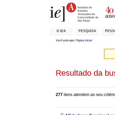
Ir
Ferramentas
Seções
para
Pessoais
o
conteúdo.
|
Ir
para
a
O IEA
PESQUISA
PESS
navegação
Você está aqui:
Página Inicial
Resultado da bu
277
itens atendem ao seu critéri