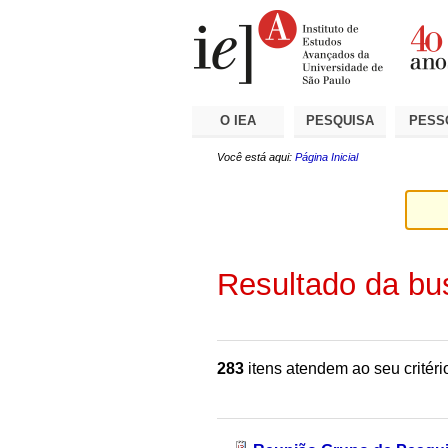
Ir
Ferramentas
Seções
para
Pessoais
o
conteúdo.
|
Ir
para
a
O IEA
PESQUISA
PESS
navegação
Você está aqui:
Página Inicial
Resultado da bu
283
itens atendem ao seu critéri