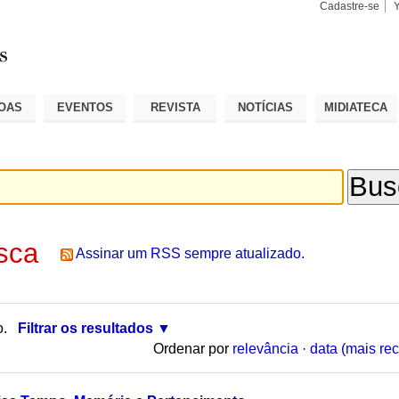
Cadastre-se
Busca
Busca
Avançad
OAS
EVENTOS
REVISTA
NOTÍCIAS
MIDIATECA
sca
Assinar um RSS sempre atualizado.
o.
Filtrar os resultados
Ordenar por
relevância
·
data (mais rec