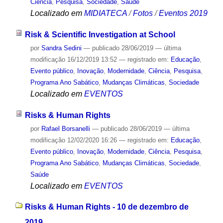
Ciência
,
Pesquisa
,
Sociedade
,
Saúde
Localizado em
MIDIATECA
/
Fotos
/
Eventos 2019
Risk & Scientific Investigation at School
por
Sandra Sedini
—
publicado
28/06/2019
—
última
modificação
16/12/2019 13:52
— registrado em:
Educação
,
Evento público
,
Inovação
,
Modernidade
,
Ciência
,
Pesquisa
,
Programa Ano Sabático
,
Mudanças Climáticas
,
Sociedade
Localizado em
EVENTOS
Risks & Human Rights
por
Rafael Borsanelli
—
publicado
28/06/2019
—
última
modificação
12/02/2020 16:26
— registrado em:
Educação
,
Evento público
,
Inovação
,
Modernidade
,
Ciência
,
Pesquisa
,
Programa Ano Sabático
,
Mudanças Climáticas
,
Sociedade
,
Saúde
Localizado em
EVENTOS
Risks & Human Rights - 10 de dezembro de
2019