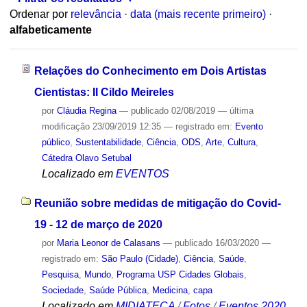
Ordenar por
relevância
·
data (mais recente primeiro)
·
alfabeticamente
Relações do Conhecimento em Dois Artistas
Cientistas: II Cildo Meireles
por
Cláudia Regina
—
publicado
02/08/2019
—
última
modificação
23/09/2019 12:35
— registrado em:
Evento
público
,
Sustentabilidade
,
Ciência
,
ODS
,
Arte
,
Cultura
,
Cátedra Olavo Setubal
Localizado em
EVENTOS
Reunião sobre medidas de mitigação do Covid-
19 - 12 de março de 2020
por
Maria Leonor de Calasans
—
publicado
16/03/2020
—
registrado em:
São Paulo (Cidade)
,
Ciência
,
Saúde
,
Pesquisa
,
Mundo
,
Programa USP Cidades Globais
,
Sociedade
,
Saúde Pública
,
Medicina
,
capa
Localizado em
MIDIATECA
/
Fotos
/
Eventos 2020