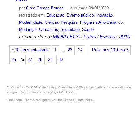
por
Clara Gomes Borges
—
publicado
09/01/2020
—
registrado em:
Educação
,
Evento público
,
Inovação
,
Modernidade
,
Ciência
,
Pesquisa
,
Programa Ano Sabático
,
Mudanças Climáticas
,
Sociedade
,
Saúde
Localizado em
MIDIATECA
/
Fotos
/
Eventos 2019
« 10 itens anteriores
1
…
23
24
Próximos 10 itens »
25
26
27
28
29
30
®
O
Plone
- CMS/WCM de Código Aberto
tem
©
2000-2026 pela
Fundação Plone
e
amigos. Distribuído sob a
Licença GNU GPL
.
This Plone Theme brought to you by
Simples Consultoria
.