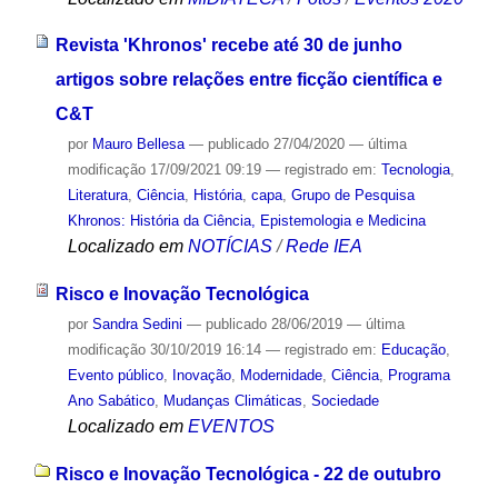
Revista 'Khronos' recebe até 30 de junho
artigos sobre relações entre ficção científica e
C&T
por
Mauro Bellesa
—
publicado
27/04/2020
—
última
modificação
17/09/2021 09:19
— registrado em:
Tecnologia
,
Literatura
,
Ciência
,
História
,
capa
,
Grupo de Pesquisa
Khronos: História da Ciência, Epistemologia e Medicina
Localizado em
NOTÍCIAS
/
Rede IEA
Risco e Inovação Tecnológica
por
Sandra Sedini
—
publicado
28/06/2019
—
última
modificação
30/10/2019 16:14
— registrado em:
Educação
,
Evento público
,
Inovação
,
Modernidade
,
Ciência
,
Programa
Ano Sabático
,
Mudanças Climáticas
,
Sociedade
Localizado em
EVENTOS
Risco e Inovação Tecnológica - 22 de outubro