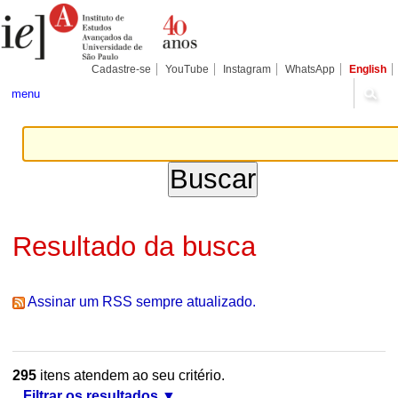
Ir
Ferramentas
Seções
para
Pessoais
o
conteúdo.
|
Cadastre-se
YouTube
Instagram
WhatsApp
English
Ir
para
menu
a
navegação
Resultado da busca
Assinar um RSS sempre atualizado.
295
itens atendem ao seu critério.
Filtrar os resultados