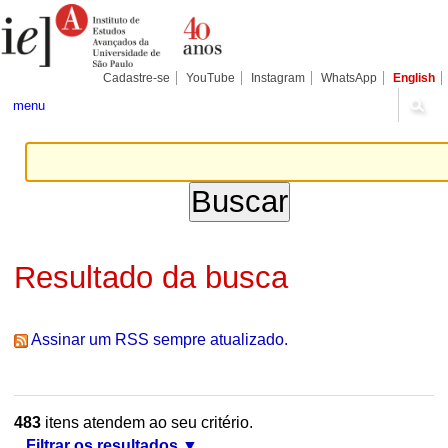
Ir
Ferramentas
Seções
para
Pessoais
o
conteúdo.
|
Cadastre-se
YouTube
Instagram
WhatsApp
English
Ir
para
menu
a
navegação
Resultado da busca
Assinar um RSS sempre atualizado.
483
itens atendem ao seu critério.
Filtrar os resultados