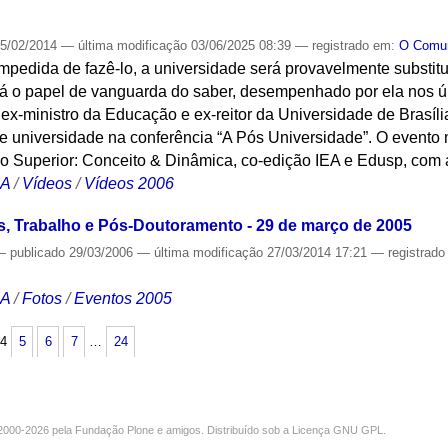
5/02/2014
—
última modificação
03/06/2025 08:39
— registrado em:
O Com
pedida de fazê-lo, a universidade será provavelmente substituí
rá o papel de vanguarda do saber, desempenhado por ela nos últ
ex-ministro da Educação e ex-reitor da Universidade de Brasíli
e universidade na conferência “A Pós Universidade”. O evento
no Superior: Conceito & Dinâmica, co-edição IEA e Edusp, com
CA
/
Vídeos
/
Vídeos 2006
, Trabalho e Pós-Doutoramento - 29 de março de 2005
—
publicado
29/03/2006
—
última modificação
27/03/2014 17:21
— registrad
CA
/
Fotos
/
Eventos 2005
4
5
6
7
…
24
000-2026 pela
Fundação Plone
e amigos. Distribuído sob a
Licença GNU GPL
.