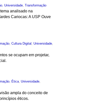
ão
,
Universidade
,
Transformação
o tema analisado na
 Tardes Cariocas: A USP Ouve
rmação
,
Cultura Digital
,
Universidade
,
untos se ocupam em projetar,
ial.
rmação
,
Ética
,
Universidade
,
 visão ampla do conceito de
rincípios éticos.