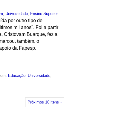
um
,
Universidade
,
Ensino Superior
da por outro tipo de
imos mil anos". Foi a partir
a, Cristovam Buarque, fez a
 marcou, também, o
 apoio da Fapesp.
o em:
Educação
,
Universidade
,
Próximos 10 itens »