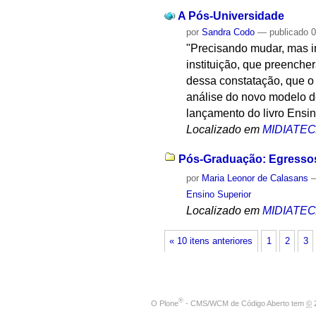
A Pós-Universidade
por
Sandra Codo
—
publicado
0
"Precisando mudar, mas im
instituição, que preenche
dessa constatação, que o 
análise do novo modelo d
lançamento do livro Ensi
Localizado em
MIDIATE
Pós-Graduação: Egressos
por
Maria Leonor de Calasans
Ensino Superior
Localizado em
MIDIATE
« 10 itens anteriores
1
2
3
®
O
Plone
- CMS/WCM de Código Aberto
tem
©
2