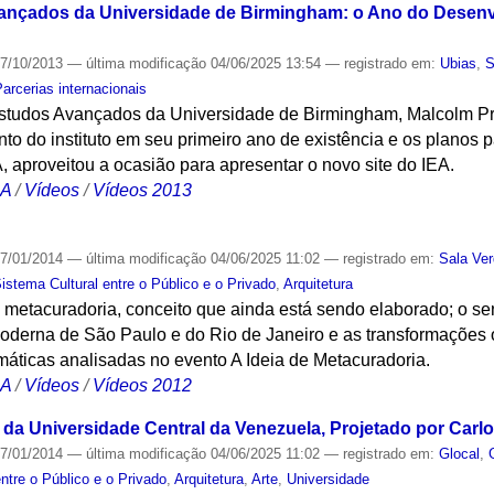
vançados da Universidade de Birmingham: o Ano do Desenv
7/10/2013
—
última modificação
04/06/2025 13:54
— registrado em:
Ubias
,
S
Parcerias internacionais
e Estudos Avançados da Universidade de Birmingham, Malcolm Pr
to do instituto em seu primeiro ano de existência e os planos pa
, aproveitou a ocasião para apresentar o novo site do IEA.
CA
/
Vídeos
/
Vídeos 2013
7/01/2014
—
última modificação
04/06/2025 11:02
— registrado em:
Sala Ve
tema Cultural entre o Público e o Privado
,
Arquitetura
 metacuradoria, conceito que ainda está sendo elaborado; o se
oderna de São Paulo e do Rio de Janeiro e as transformações o
máticas analisadas no evento A Ideia de Metacuradoria.
CA
/
Vídeos
/
Vídeos 2012
 Universidade Central da Venezuela, Projetado por Carlo
7/01/2014
—
última modificação
04/06/2025 11:02
— registrado em:
Glocal
,
ntre o Público e o Privado
,
Arquitetura
,
Arte
,
Universidade