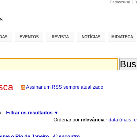
Cadastre-se
Busca
Busca
Avançad
OAS
EVENTOS
REVISTA
NOTÍCIAS
MIDIATECA
sca
Assinar um RSS sempre atualizado.
o.
Filtrar os resultados
Ordenar por
relevância
·
data (mais re
uve o Rio de Janeiro - 4º encontro