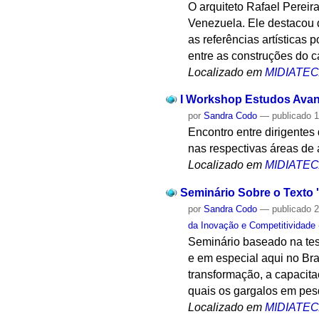
O arquiteto Rafael Perei
Venezuela. Ele destacou qu
as referências artísticas 
entre as construções do 
Localizado em
MIDIATE
I Workshop Estudos Avan
por
Sandra Codo
—
publicado
1
Encontro entre dirigentes
nas respectivas áreas de 
Localizado em
MIDIATE
Seminário Sobre o Texto 
por
Sandra Codo
—
publicado
2
da Inovação e Competitividade
Seminário baseado na tes
e em especial aqui no Bra
transformação, a capacit
quais os gargalos em pesq
Localizado em
MIDIATE