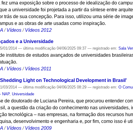
ra fez uma exposição sobre o processo de idealização do campu
e a universidade foi projetada a partir da síntese entre arquit
por trás de sua concepção. Para isso, utilizou uma série de imag
campus e as obras de arte usadas como inspiração.
CA
/
Vídeos
/
Vídeos 2012
çados e a Universidade
5/01/2014
—
última modificação
04/06/2025 09:37
— registrado em:
Sala Ve
 de institutos de estudos avançados de universidades brasileira
atuação.
CA
/
Vídeos
/
Vídeos 2011
'Shedding Light on Technological Development in Brasil'
1/03/2014
—
última modificação
04/06/2025 08:29
— registrado em:
O Com
 - NAP
,
Universidade
e de doutorado de Luciana Pereira, que procurou entender com
sil, a questão da criação do conhecimento nas universidades, i
ação tecnológica – nas empresas, na formação dos recursos h
uisa, desenvolvimento e engenharia e, por fim, como isso é ut
CA
/
Vídeos
/
Vídeos 2009