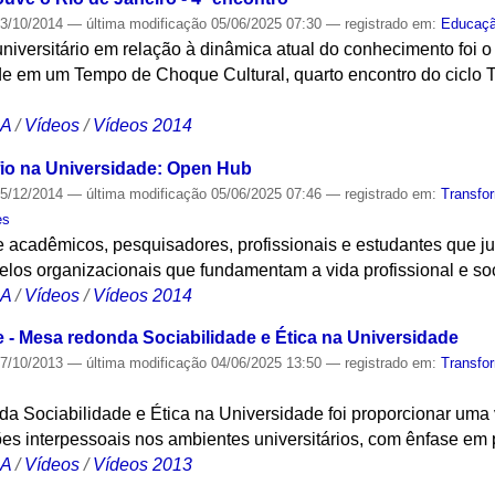
3/10/2014
—
última modificação
05/06/2025 07:30
— registrado em:
Educaç
niversitário em relação à dinâmica atual do conhecimento foi 
de em um Tempo de Choque Cultural, quarto encontro do ciclo
CA
/
Vídeos
/
Vídeos 2014
fio na Universidade: Open Hub
5/12/2014
—
última modificação
05/06/2025 07:46
— registrado em:
Transfo
es
e acadêmicos, pesquisadores, profissionais e estudantes que j
elos organizacionais que fundamentam a vida profissional e soc
CA
/
Vídeos
/
Vídeos 2014
e - Mesa redonda Sociabilidade e Ética na Universidade
7/10/2013
—
última modificação
04/06/2025 13:50
— registrado em:
Transfo
da Sociabilidade e Ética na Universidade foi proporcionar uma
ões interpessoais nos ambientes universitários, com ênfase em p
CA
/
Vídeos
/
Vídeos 2013