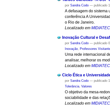
por
Sandra Codo
—
publicado
1
A defasagem do sistema u
conferência A Universida
o Rio de Janeiro.
Localizado em
MIDIATE
Inovação Cultural e Desa
por
Sandra Codo
—
publicado
0
Inovação
,
Professores Visitant
Uma rede internacional d
analisar, melhorar os mod
Localizado em
MIDIATE
Ciclo Ética e Universidad
por
Sandra Codo
—
publicado
1
Tolerância
,
Valores
O objetivo da mesa-redon
sociabilidade e das relaç
Localizado em
MIDIATE