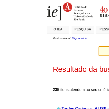
Ir
Ferramentas
Seções
para
Pessoais
o
conteúdo.
|
Ir
para
a
O IEA
PESQUISA
PESS
navegação
Você está aqui:
Página Inicial
Resultado da bu
235
itens atendem ao seu critéri
Tardes Cariocas - A USP o