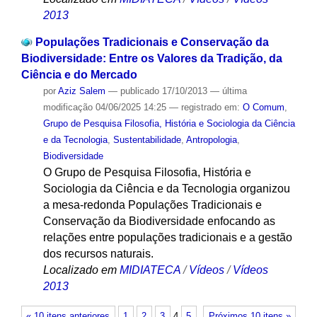
2013
Populações Tradicionais e Conservação da
Biodiversidade: Entre os Valores da Tradição, da
Ciência e do Mercado
por
Aziz Salem
—
publicado
17/10/2013
—
última
modificação
04/06/2025 14:25
— registrado em:
O Comum
,
Grupo de Pesquisa Filosofia, História e Sociologia da Ciência
e da Tecnologia
,
Sustentabilidade
,
Antropologia
,
Biodiversidade
O Grupo de Pesquisa Filosofia, História e
Sociologia da Ciência e da Tecnologia organizou
a mesa-redonda Populações Tradicionais e
Conservação da Biodiversidade enfocando as
relações entre populações tradicionais e a gestão
dos recursos naturais.
Localizado em
MIDIATECA
/
Vídeos
/
Vídeos
2013
« 10 itens anteriores
1
2
3
4
5
Próximos 10 itens »