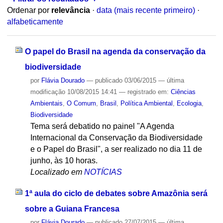
Ordenar por
relevância
·
data (mais recente primeiro)
·
alfabeticamente
O papel do Brasil na agenda da conservação da
biodiversidade
por
Flávia Dourado
—
publicado
03/06/2015
—
última
modificação
10/08/2015 14:41
— registrado em:
Ciências
Ambientais
,
O Comum
,
Brasil
,
Política Ambiental
,
Ecologia
,
Biodiversidade
Tema será debatido no painel "A Agenda
Internacional da Conservação da Biodiversidade
e o Papel do Brasil", a ser realizado no dia 11 de
junho, às 10 horas.
Localizado em
NOTÍCIAS
1ª aula do ciclo de debates sobre Amazônia será
sobre a Guiana Francesa
por
Flávia Dourado
—
publicado
27/07/2015
—
última