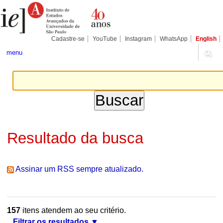
Ir
Ferramentas
Seções
para
Pessoais
o
conteúdo.
|
Cadastre-se
YouTube
Instagram
WhatsApp
English
Ir
para
menu
a
navegação
Resultado da busca
Assinar um RSS sempre atualizado.
157
itens atendem ao seu critério.
Filtrar os resultados