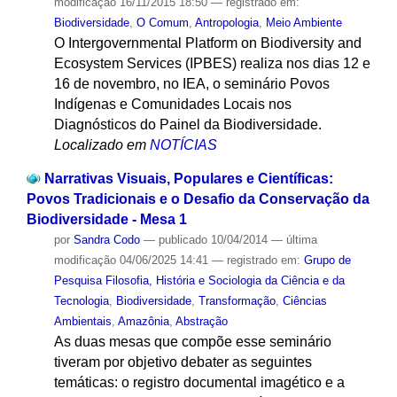
modificação
16/11/2015 18:50
— registrado em:
Biodiversidade
,
O Comum
,
Antropologia
,
Meio Ambiente
O Intergovernmental Platform on Biodiversity and
Ecosystem Services (IPBES) realiza nos dias 12 e
16 de novembro, no IEA, o seminário Povos
Indígenas e Comunidades Locais nos
Diagnósticos do Painel da Biodiversidade.
Localizado em
NOTÍCIAS
Narrativas Visuais, Populares e Científicas:
Povos Tradicionais e o Desafio da Conservação da
Biodiversidade - Mesa 1
por
Sandra Codo
—
publicado
10/04/2014
—
última
modificação
04/06/2025 14:41
— registrado em:
Grupo de
Pesquisa Filosofia, História e Sociologia da Ciência e da
Tecnologia
,
Biodiversidade
,
Transformação
,
Ciências
Ambientais
,
Amazônia
,
Abstração
As duas mesas que compõe esse seminário
tiveram por objetivo debater as seguintes
temáticas: o registro documental imagético e a