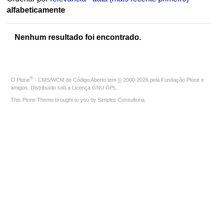
alfabeticamente
Nenhum resultado foi encontrado.
®
O
Plone
- CMS/WCM de Código Aberto
tem
©
2000-2026 pela
Fundação Plone
e
amigos. Distribuído sob a
Licença GNU GPL
.
This Plone Theme brought to you by
Simples Consultoria
.