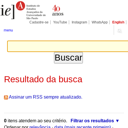
Ir
Ferramentas
para
Pessoais
o
conteúdo.
|
Cadastre-se
YouTube
Instagram
WhatsApp
English
Ir
para
menu
a
navegação
Resultado da busca
Assinar um RSS sempre atualizado.
0
itens atendem ao seu critério.
Filtrar os resultados
Ordenar por
relevância
·
data (mais recente primeiro)
·