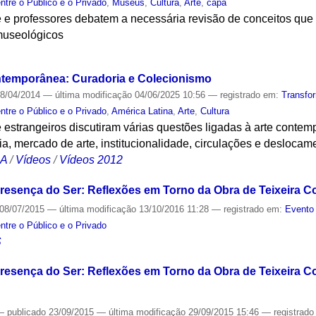
ntre o Público e o Privado
,
Museus
,
Cultura
,
Arte
,
capa
te e professores debatem a necessária revisão de conceitos que
museológicos
S
ntemporânea: Curadoria e Colecionismo
8/04/2014
—
última modificação
04/06/2025 10:56
— registrado em:
Transfo
ntre o Público e o Privado
,
América Latina
,
Arte
,
Cultura
 e estrangeiros discutiram várias questões ligadas à arte contem
ia, mercado de arte, institucionalidade, circulações e deslocam
CA
/
Vídeos
/
Vídeos 2012
resença do Ser: Reflexões em Torno da Obra de Teixeira C
08/07/2015
—
última modificação
13/10/2016 11:28
— registrado em:
Evento 
ntre o Público e o Privado
S
resença do Ser: Reflexões em Torno da Obra de Teixeira C
—
publicado
23/09/2015
—
última modificação
29/09/2015 15:46
— registrad