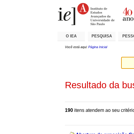
Ir
Ferramentas
Seções
para
Pessoais
o
conteúdo.
|
Ir
para
a
O IEA
PESQUISA
PESS
navegação
Você está aqui:
Página Inicial
Resultado da bu
190
itens atendem ao seu critéri