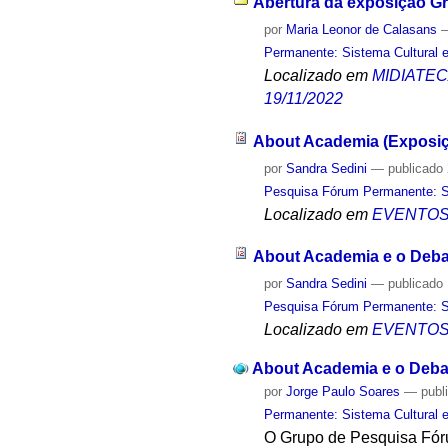
Abertura da exposição Gr
por
Maria Leonor de Calasans
Permanente: Sistema Cultural e
Localizado em
MIDIATE
19/11/2022
About Academia (Exposiç
por
Sandra Sedini
—
publicado
Pesquisa Fórum Permanente: Sis
Localizado em
EVENTO
About Academia e o Deb
por
Sandra Sedini
—
publicado
Pesquisa Fórum Permanente: Sis
Localizado em
EVENTO
About Academia e o Deb
por
Jorge Paulo Soares
—
publ
Permanente: Sistema Cultural e
O Grupo de Pesquisa Fórum