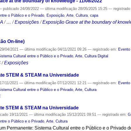
ace at the boundary of knowledge - 11/08/2022
—
publicado
24/08/2022
—
última modificação
28/05/2025 15:25
— registrad
ntre o Público e o Privado
,
Exposição
,
Arte
,
Cultura
,
capa
CA
/
…
/
Exposições
/
Exposição Grace at the boundary of knowl
ão On-line)
29/04/2021
—
última modificação
04/11/2021 09:26
— registrado em:
Evento 
tema Cultural entre o Público e o Privado
,
Arte
,
Cultura Digital
S
/
Exposições
ate STEM & STEAM na Universidade
17/11/2021
—
última modificação
07/12/2021 12:21
— registrado em:
Evento 
tema Cultural entre o Público e o Privado
,
Arte
,
Cultura
S
ate STEM & STEAM na Universidade
icado
19/11/2021
—
última modificação
15/12/2021 09:51
— registrado em:
G
ntre o Público e o Privado
,
Arte
,
Cultura
 Permanente: Sistema Cultural entre o Público e o Privado do 