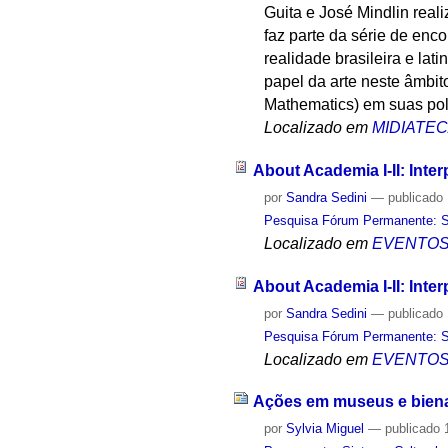
Guita e José Mindlin real
faz parte da série de enc
realidade brasileira e lat
papel da arte neste âmbit
Mathematics) em suas polí
Localizado em
MIDIATE
About Academia I-II: Inte
por
Sandra Sedini
—
publicado
Pesquisa Fórum Permanente: Sis
Localizado em
EVENTO
About Academia I-II: Inte
por
Sandra Sedini
—
publicado
Pesquisa Fórum Permanente: Sis
Localizado em
EVENTO
Ações em museus e biena
por
Sylvia Miguel
—
publicado
1