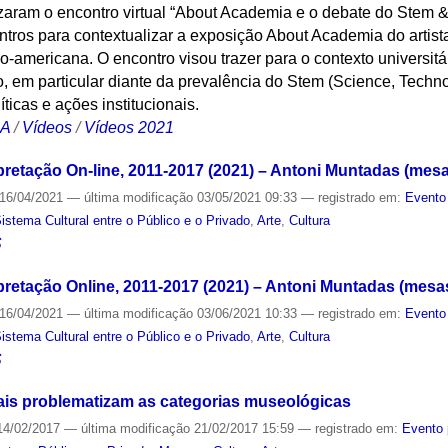
izaram o encontro virtual “About Academia e o debate do Stem 
ontros para contextualizar a exposição About Academia do artis
ino-americana. O encontro visou trazer para o contexto universitá
o, em particular diante da prevalência do Stem (Science, Techn
ticas e ações institucionais.
CA
/
Vídeos
/
Vídeos 2021
rpretação On-line, 2011-2017 (2021) – Antoni Muntadas (mesa
16/04/2021
—
última modificação
03/05/2021 09:33
— registrado em:
Evento
tema Cultural entre o Público e o Privado
,
Arte
,
Cultura
S
rpretação Online, 2011-2017 (2021) – Antoni Muntadas (mesas
16/04/2021
—
última modificação
03/06/2021 10:33
— registrado em:
Evento
tema Cultural entre o Público e o Privado
,
Arte
,
Cultura
S
is problematizam as categorias museológicas
4/02/2017
—
última modificação
21/02/2017 15:59
— registrado em:
Evento 