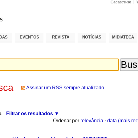
Cadastre-se
Busca
Busca
Avançad
OAS
EVENTOS
REVISTA
NOTÍCIAS
MIDIATECA
sca
Assinar um RSS sempre atualizado.
o.
Filtrar os resultados
Ordenar por
relevância
·
data (mais rec