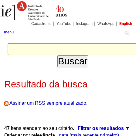
Ir
Ferramentas
Seções
para
Pessoais
o
conteúdo.
|
Cadastre-se
YouTube
Instagram
WhatsApp
English
Ir
para
menu
a
navegação
Resultado da busca
Assinar um RSS sempre atualizado.
47
itens atendem ao seu critério.
Filtrar os resultados
Ordenar por
relevância
·
data (mais recente primeiro)
·