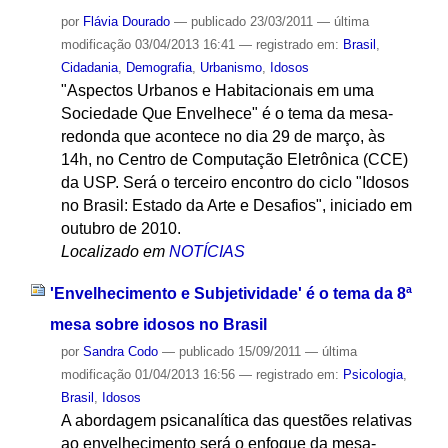
por
Flávia Dourado
—
publicado
23/03/2011
—
última
modificação
03/04/2013 16:41
— registrado em:
Brasil
,
Cidadania
,
Demografia
,
Urbanismo
,
Idosos
"Aspectos Urbanos e Habitacionais em uma
Sociedade Que Envelhece" é o tema da mesa-
redonda que acontece no dia 29 de março, às
14h, no Centro de Computação Eletrônica (CCE)
da USP. Será o terceiro encontro do ciclo "Idosos
no Brasil: Estado da Arte e Desafios", iniciado em
outubro de 2010.
Localizado em
NOTÍCIAS
'Envelhecimento e Subjetividade' é o tema da 8ª
mesa sobre idosos no Brasil
por
Sandra Codo
—
publicado
15/09/2011
—
última
modificação
01/04/2013 16:56
— registrado em:
Psicologia
,
Brasil
,
Idosos
A abordagem psicanalítica das questões relativas
ao envelhecimento será o enfoque da mesa-