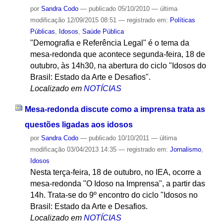
por
Sandra Codo
—
publicado
05/10/2010
—
última
modificação
12/09/2015 08:51
— registrado em:
Políticas
Públicas
,
Idosos
,
Saúde Pública
"Demografia e Referência Legal" é o tema da
mesa-redonda que acontece segunda-feira, 18 de
outubro, às 14h30, na abertura do ciclo "Idosos do
Brasil: Estado da Arte e Desafios".
Localizado em
NOTÍCIAS
Mesa-redonda discute como a imprensa trata as
questões ligadas aos idosos
por
Sandra Codo
—
publicado
10/10/2011
—
última
modificação
03/04/2013 14:35
— registrado em:
Jornalismo
,
Idosos
Nesta terça-feira, 18 de outubro, no IEA, ocorre a
mesa-redonda "O Idoso na Imprensa", a partir das
14h. Trata-se do 9º encontro do ciclo "Idosos no
Brasil: Estado da Arte e Desafios.
Localizado em
NOTÍCIAS