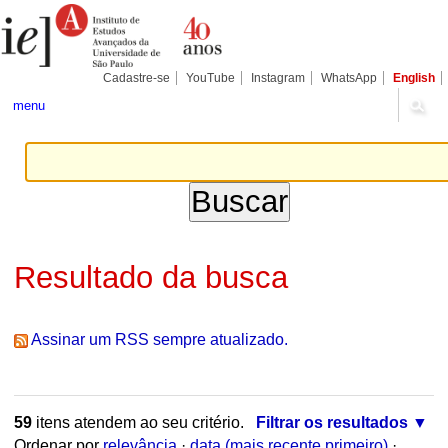
Ir
Ferramentas
Seções
para
Pessoais
o
conteúdo.
|
Cadastre-se
YouTube
Instagram
WhatsApp
English
Ir
para
menu
a
navegação
Resultado da busca
Assinar um RSS sempre atualizado.
59
itens atendem ao seu critério.
Filtrar os resultados
Ordenar por
relevância
·
data (mais recente primeiro)
·