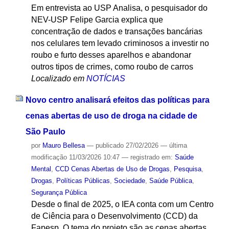
Em entrevista ao USP Analisa, o pesquisador do
NEV-USP Felipe Garcia explica que
concentração de dados e transações bancárias
nos celulares tem levado criminosos a investir no
roubo e furto desses aparelhos e abandonar
outros tipos de crimes, como roubo de carros
Localizado em
NOTÍCIAS
Novo centro analisará efeitos das políticas para
cenas abertas de uso de droga na cidade de
São Paulo
por
Mauro Bellesa
—
publicado
27/02/2026
—
última
modificação
11/03/2026 10:47
— registrado em:
Saúde
Mental
,
CCD Cenas Abertas de Uso de Drogas
,
Pesquisa
,
Drogas
,
Políticas Públicas
,
Sociedade
,
Saúde Pública
,
Segurança Pública
Desde o final de 2025, o IEA conta com um Centro
de Ciência para o Desenvolvimento (CCD) da
Fapesp. O tema do projeto são as cenas abertas