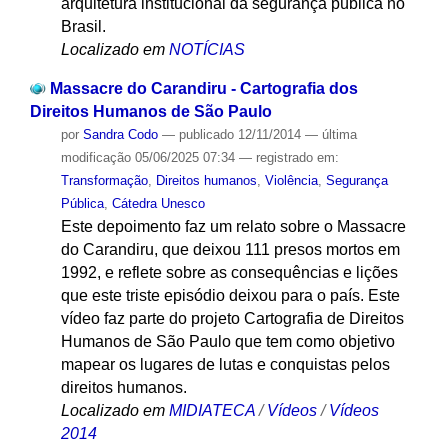
arquitetura institucional da segurança pública no
Brasil.
Localizado em
NOTÍCIAS
Massacre do Carandiru - Cartografia dos
Direitos Humanos de São Paulo
por
Sandra Codo
—
publicado
12/11/2014
—
última
modificação
05/06/2025 07:34
— registrado em:
Transformação
,
Direitos humanos
,
Violência
,
Segurança
Pública
,
Cátedra Unesco
Este depoimento faz um relato sobre o Massacre
do Carandiru, que deixou 111 presos mortos em
1992, e reflete sobre as consequências e lições
que este triste episódio deixou para o país. Este
vídeo faz parte do projeto Cartografia de Direitos
Humanos de São Paulo que tem como objetivo
mapear os lugares de lutas e conquistas pelos
direitos humanos.
Localizado em
MIDIATECA
/
Vídeos
/
Vídeos
2014