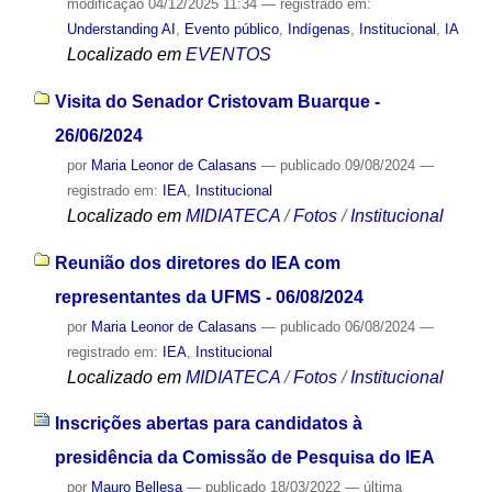
modificação
04/12/2025 11:34
— registrado em:
Understanding AI
,
Evento público
,
Indígenas
,
Institucional
,
IA
Localizado em
EVENTOS
Visita do Senador Cristovam Buarque -
26/06/2024
por
Maria Leonor de Calasans
—
publicado
09/08/2024
—
registrado em:
IEA
,
Institucional
Localizado em
MIDIATECA
/
Fotos
/
Institucional
Reunião dos diretores do IEA com
representantes da UFMS - 06/08/2024
por
Maria Leonor de Calasans
—
publicado
06/08/2024
—
registrado em:
IEA
,
Institucional
Localizado em
MIDIATECA
/
Fotos
/
Institucional
Inscrições abertas para candidatos à
presidência da Comissão de Pesquisa do IEA
por
Mauro Bellesa
—
publicado
18/03/2022
—
última