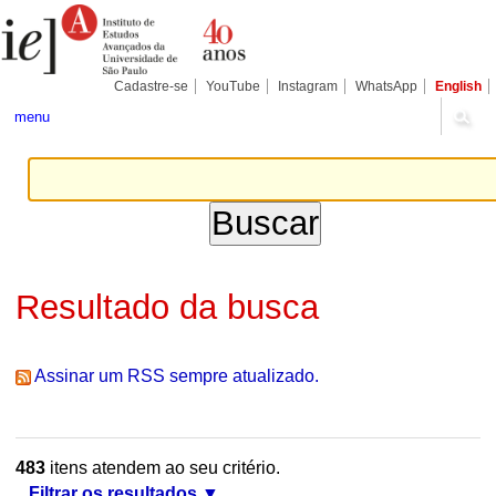
Ir
Ferramentas
Seções
para
Pessoais
o
conteúdo.
|
Cadastre-se
YouTube
Instagram
WhatsApp
English
Ir
para
menu
a
navegação
Resultado da busca
Assinar um RSS sempre atualizado.
483
itens atendem ao seu critério.
Filtrar os resultados