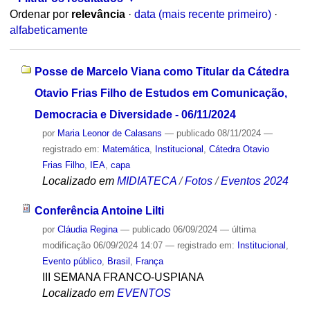
Ordenar por
relevância
·
data (mais recente primeiro)
·
alfabeticamente
Posse de Marcelo Viana como Titular da Cátedra
Otavio Frias Filho de Estudos em Comunicação,
Democracia e Diversidade - 06/11/2024
por
Maria Leonor de Calasans
—
publicado
08/11/2024
—
registrado em:
Matemática
,
Institucional
,
Cátedra Otavio
Frias Filho
,
IEA
,
capa
Localizado em
MIDIATECA
/
Fotos
/
Eventos 2024
Conferência Antoine Lilti
por
Cláudia Regina
—
publicado
06/09/2024
—
última
modificação
06/09/2024 14:07
— registrado em:
Institucional
,
Evento público
,
Brasil
,
França
III SEMANA FRANCO-USPIANA
Localizado em
EVENTOS