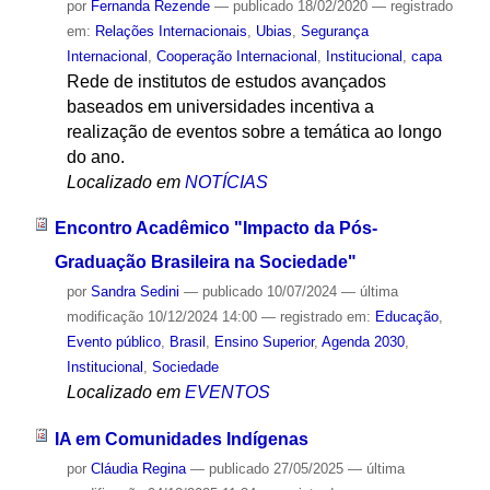
por
Fernanda Rezende
—
publicado
18/02/2020
— registrado
em:
Relações Internacionais
,
Ubias
,
Segurança
Internacional
,
Cooperação Internacional
,
Institucional
,
capa
Rede de institutos de estudos avançados
baseados em universidades incentiva a
realização de eventos sobre a temática ao longo
do ano.
Localizado em
NOTÍCIAS
Encontro Acadêmico "Impacto da Pós-
Graduação Brasileira na Sociedade"
por
Sandra Sedini
—
publicado
10/07/2024
—
última
modificação
10/12/2024 14:00
— registrado em:
Educação
,
Evento público
,
Brasil
,
Ensino Superior
,
Agenda 2030
,
Institucional
,
Sociedade
Localizado em
EVENTOS
IA em Comunidades Indígenas
por
Cláudia Regina
—
publicado
27/05/2025
—
última