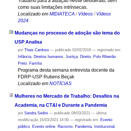
Trabalho para a atuação nesse desiderato, bem
como suas limitações intrínsecas.
Localizado em
MIDIATECA
/
Vídeos
/
Vídeos
2024
Mudanças no processo de adoção são tema do
USP Analisa
por
Thais Cardoso
—
publicado
02/02/2018
— registrado em:
Infância
,
Direitos humanos
,
Justiça
,
Direito
,
Polo Ribeirão
Preto
,
Família
Programa desta semana entrevista docente da
FDRP-USP Rubens Beçak
Localizado em
NOTÍCIAS
Mulheres no Mercado de Trabalho: Desafios na
Academia, na CT&I e Durante a Pandemia
por
Sandra Sedini
—
publicado
08/03/2021
—
última
modificação
15/03/2021 14:00
— registrado em:
Evento
público
,
Evento online
,
Racismo
,
Pandemia
,
Institucional
,