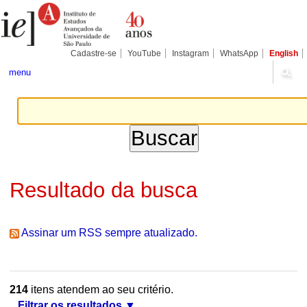
Ir
Ferramentas
Seções
para
Pessoais
o
conteúdo.
|
Cadastre-se
YouTube
Instagram
WhatsApp
English
Ir
para
menu
a
navegação
Resultado da busca
Assinar um RSS sempre atualizado.
214
itens atendem ao seu critério.
Filtrar os resultados