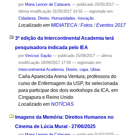
por
Maria Leonor de Calasans
—
publicado
25/05/2017
—
última modificação
31/05/2017 14:55
— registrado em:
Cidadania
,
Direito
,
Humanidades
,
Inovação
Localizado em
MIDIATECA
/
Fotos
/
Eventos 2017
3ª edição da Intercontinental Academia terá
pesquisadora indicada pelo IEA
por
Vinícius Sayão
—
publicado
15/09/2017
—
última
modificação
18/09/2017 17:04
— registrado em:
Intercontinental Academia
,
Direito
,
capa
,
Ubias
Carla Aparecida Arena Ventura, professora do
curso de Enfermagem da USP, foi selecionada
para participar dos dois workshops da ICA, em
Cingapura e Reino Unido
Localizado em
NOTÍCIAS
Imagens da Memória: Direitos Humanos no
Cinema de Lúcia Murat - 27/06/2025
por
Maria Leonor de Calasans
—
publicado
01/07/2025
—