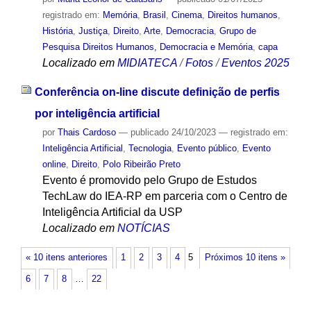
registrado em:
Memória
,
Brasil
,
Cinema
,
Direitos humanos
,
História
,
Justiça
,
Direito
,
Arte
,
Democracia
,
Grupo de
Pesquisa Direitos Humanos, Democracia e Memória
,
capa
Localizado em
MIDIATECA
/
Fotos
/
Eventos 2025
Conferência on-line discute definição de perfis
por inteligência artificial
por
Thais Cardoso
—
publicado
24/10/2023
— registrado em:
Inteligência Artificial
,
Tecnologia
,
Evento público
,
Evento
online
,
Direito
,
Polo Ribeirão Preto
Evento é promovido pelo Grupo de Estudos
TechLaw do IEA-RP em parceria com o Centro de
Inteligência Artificial da USP
Localizado em
NOTÍCIAS
« 10 itens anteriores
1
2
3
4
5
Próximos 10 itens »
6
7
8
…
22