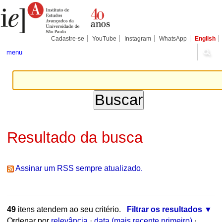
Ir
Ferramentas
Seções
para
Pessoais
o
conteúdo.
|
Cadastre-se
YouTube
Instagram
WhatsApp
English
Ir
para
menu
a
navegação
Resultado da busca
Assinar um RSS sempre atualizado.
49
itens atendem ao seu critério.
Filtrar os resultados
Ordenar por
relevância
·
data (mais recente primeiro)
·