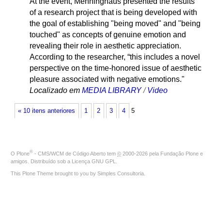
At the event, Menninghaus presented the results
of a research project that is being developed with
the goal of establishing "being moved" and "being
touched" as concepts of genuine emotion and
revealing their role in aesthetic appreciation.
According to the researcher, “this includes a novel
perspective on the time-honored issue of aesthetic
pleasure associated with negative emotions."
Localizado em
MEDIA LIBRARY
/
Video
« 10 itens anteriores
1
2
3
4
5
®
O
Plone
- CMS/WCM de Código Aberto
tem
©
2000-2026 pela
Fundação Plone
e
amigos. Distribuído sob a
Licença GNU GPL
.
This Plone Theme brought to you by
Simples Consultoria
.