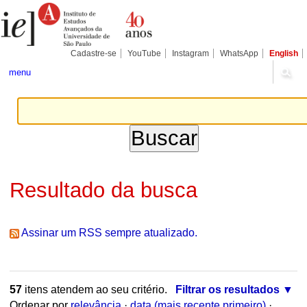
Ir
Ferramentas
Seções
para
Pessoais
o
conteúdo.
|
Cadastre-se
YouTube
Instagram
WhatsApp
English
Ir
para
menu
a
navegação
Resultado da busca
Assinar um RSS sempre atualizado.
57
itens atendem ao seu critério.
Filtrar os resultados
Ordenar por
relevância
·
data (mais recente primeiro)
·