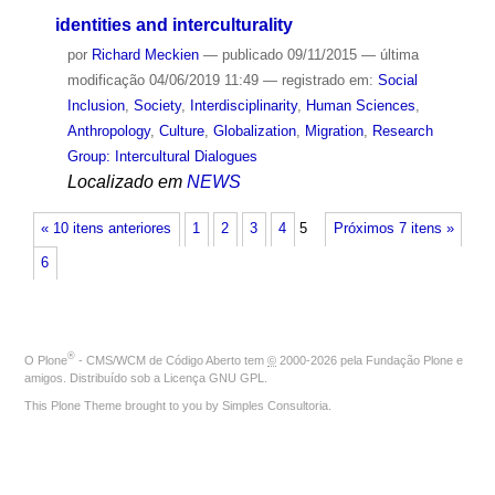
identities and interculturality
por
Richard Meckien
—
publicado
09/11/2015
—
última
modificação
04/06/2019 11:49
— registrado em:
Social
Inclusion
,
Society
,
Interdisciplinarity
,
Human Sciences
,
Anthropology
,
Culture
,
Globalization
,
Migration
,
Research
Group: Intercultural Dialogues
Localizado em
NEWS
« 10 itens anteriores
1
2
3
4
5
Próximos 7 itens »
6
®
O
Plone
- CMS/WCM de Código Aberto
tem
©
2000-2026 pela
Fundação Plone
e
amigos. Distribuído sob a
Licença GNU GPL
.
This Plone Theme brought to you by
Simples Consultoria
.