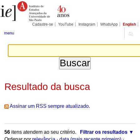
Ir
Ferramentas
Seções
para
Pessoais
o
conteúdo.
|
Cadastre-se
YouTube
Instagram
WhatsApp
English
Ir
para
menu
a
navegação
Resultado da busca
Assinar um RSS sempre atualizado.
56
itens atendem ao seu critério.
Filtrar os resultados
Ordenar por
relevância
·
data (mais recente primeiro)
·