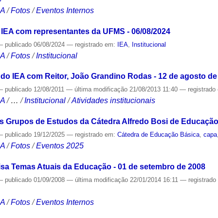
CA
/
Fotos
/
Eventos Internos
 IEA com representantes da UFMS - 06/08/2024
—
publicado
06/08/2024
— registrado em:
IEA
,
Institucional
CA
/
Fotos
/
Institucional
 do IEA com Reitor, João Grandino Rodas - 12 de agosto de
—
publicado
12/08/2011
—
última modificação
21/08/2013 11:40
— registrado
CA
/
…
/
Institucional
/
Atividades institucionais
 Grupos de Estudos da Cátedra Alfredo Bosi de Educação 
—
publicado
19/12/2025
— registrado em:
Cátedra de Educação Básica
,
capa
CA
/
Fotos
/
Eventos 2025
sa Temas Atuais da Educação - 01 de setembro de 2008
—
publicado
01/09/2008
—
última modificação
22/01/2014 16:11
— registrad
CA
/
Fotos
/
Eventos Internos