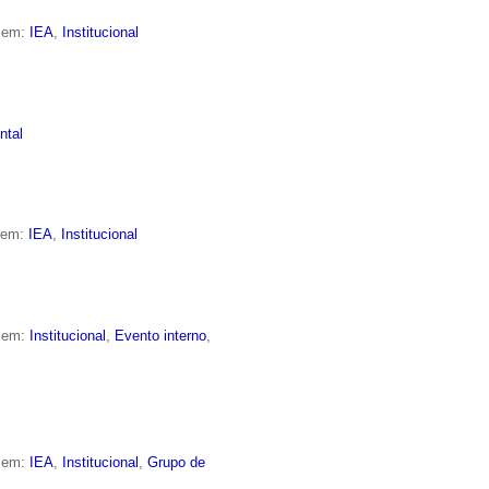
o em:
IEA
,
Institucional
ntal
o em:
IEA
,
Institucional
o em:
Institucional
,
Evento interno
,
o em:
IEA
,
Institucional
,
Grupo de