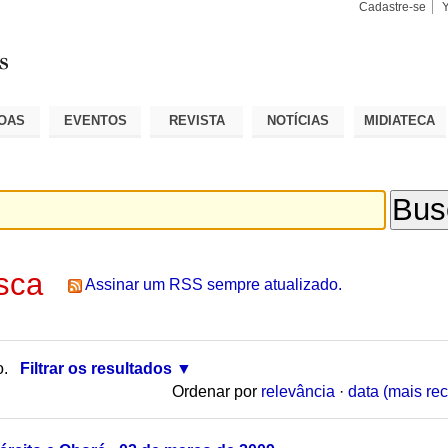
Cadastre-se
Busca
Busca
Avançad
OAS
EVENTOS
REVISTA
NOTÍCIAS
MIDIATECA
sca
Assinar um RSS sempre atualizado.
o.
Filtrar os resultados
Ordenar por
relevância
·
data (mais rec