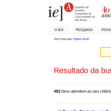
Ir
Ferramentas
Seções
para
Pessoais
o
conteúdo.
|
Ir
para
a
O IEA
PESQUISA
PESS
navegação
Você está aqui:
Página Inicial
Resultado da bu
483
itens atendem ao seu critéri