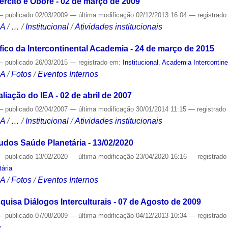
ército e Oboré - 02 de março de 2009
—
publicado
02/03/2009
—
última modificação
02/12/2013 16:04
— registrad
CA
/
…
/
Institucional
/
Atividades institucionais
ico da Intercontinental Academia - 24 de março de 2015
—
publicado
26/03/2015
— registrado em:
Institucional
,
Academia Intercontine
CA
/
Fotos
/
Eventos Internos
iação do IEA - 02 de abril de 2007
—
publicado
02/04/2007
—
última modificação
30/01/2014 11:15
— registrad
CA
/
…
/
Institucional
/
Atividades institucionais
dos Saúde Planetária - 13/02/2020
—
publicado
13/02/2020
—
última modificação
23/04/2020 16:16
— registrad
ária
CA
/
Fotos
/
Eventos Internos
uisa Diálogos Interculturais - 07 de Agosto de 2009
—
publicado
07/08/2009
—
última modificação
04/12/2013 10:34
— registrad
s