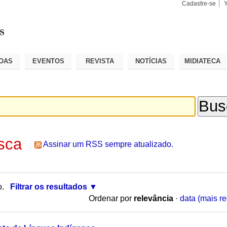
Cadastre-se
Busca
Busca
Avançad
OAS
EVENTOS
REVISTA
NOTÍCIAS
MIDIATECA
sca
Assinar um RSS sempre atualizado.
o.
Filtrar os resultados
Ordenar por
relevância
·
data (mais re