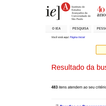
Ir
Ferramentas
Seções
para
Pessoais
o
conteúdo.
|
Ir
para
a
O IEA
PESQUISA
PESS
navegação
Você está aqui:
Página Inicial
Resultado da bu
483
itens atendem ao seu critéri