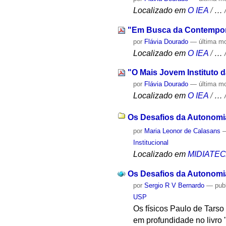
Localizado em
O IEA
/
…
"Em Busca da Contempor
por
Flávia Dourado
—
última m
Localizado em
O IEA
/
…
"O Mais Jovem Instituto 
por
Flávia Dourado
—
última m
Localizado em
O IEA
/
…
Os Desafios da Autonomia 
por
Maria Leonor de Calasans
Institucional
Localizado em
MIDIATE
Os Desafios da Autonomia
por
Sergio R V Bernardo
—
pub
USP
Os físicos Paulo de Tars
em profundidade no livro 