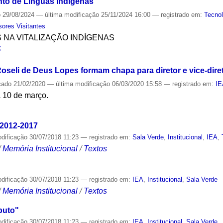
to de Línguas Indígenas
o
29/08/2024
—
última modificação
25/11/2024 16:00
— registrado em:
Tecnol
sores Visitantes
S NA VITALIZAÇÃO INDÍGENAS
S
oseli de Deus Lopes formam chapa para diretor e vice-dire
cado
21/02/2020
—
última modificação
06/03/2020 15:58
— registrado em:
I
a 10 de março.
S
 2012-2017
odificação
30/07/2018 11:23
— registrado em:
Sala Verde
,
Institucional
,
IEA
,
/
Memória Institucional
/
Textos
odificação
30/07/2018 11:23
— registrado em:
IEA
,
Institucional
,
Sala Verde
/
Memória Institucional
/
Textos
puto"
odificação
30/07/2018 11:23
— registrado em:
IEA
,
Institucional
,
Sala Verde