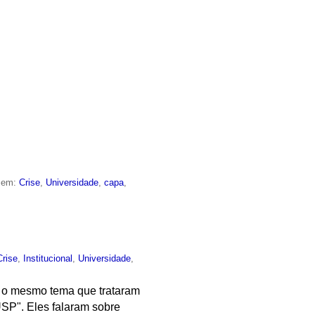
o em:
Crise
,
Universidade
,
capa
,
Crise
,
Institucional
,
Universidade
,
r o mesmo tema que trataram
USP". Eles falaram sobre