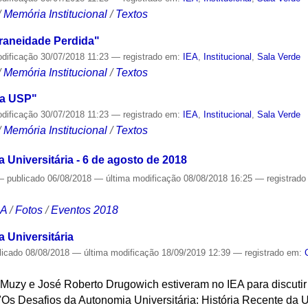
/
Memória Institucional
/
Textos
aneidade Perdida"
odificação
30/07/2018 11:23
— registrado em:
IEA
,
Institucional
,
Sala Verde
/
Memória Institucional
/
Textos
da USP"
odificação
30/07/2018 11:23
— registrado em:
IEA
,
Institucional
,
Sala Verde
/
Memória Institucional
/
Textos
Universitária - 6 de agosto de 2018
—
publicado
06/08/2018
—
última modificação
08/08/2018 16:25
— registrad
CA
/
Fotos
/
Eventos 2018
 Universitária
licado
08/08/2018
—
última modificação
18/09/2019 12:39
— registrado em:
o Muzy e José Roberto Drugowich estiveram no IEA para discuti
"Os Desafios da Autonomia Universitária: História Recente da 