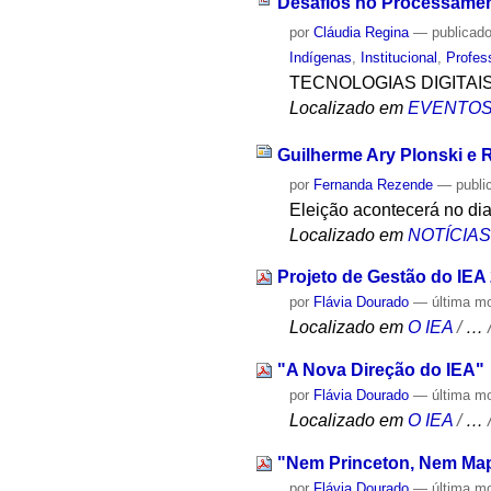
Desafios no Processamen
por
Cláudia Regina
—
publicad
Indígenas
,
Institucional
,
Profes
TECNOLOGIAS DIGITAI
Localizado em
EVENTO
Guilherme Ary Plonski e R
por
Fernanda Rezende
—
publi
Eleição acontecerá no di
Localizado em
NOTÍCIA
Projeto de Gestão do IEA
por
Flávia Dourado
—
última m
Localizado em
O IEA
/
…
"A Nova Direção do IEA"
por
Flávia Dourado
—
última m
Localizado em
O IEA
/
…
"Nem Princeton, Nem Ma
por
Flávia Dourado
—
última m