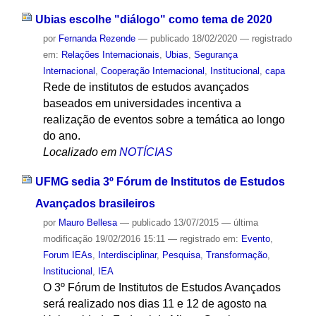
Ubias escolhe "diálogo" como tema de 2020
por
Fernanda Rezende
—
publicado
18/02/2020
— registrado
em:
Relações Internacionais
,
Ubias
,
Segurança
Internacional
,
Cooperação Internacional
,
Institucional
,
capa
Rede de institutos de estudos avançados
baseados em universidades incentiva a
realização de eventos sobre a temática ao longo
do ano.
Localizado em
NOTÍCIAS
UFMG sedia 3º Fórum de Institutos de Estudos
Avançados brasileiros
por
Mauro Bellesa
—
publicado
13/07/2015
—
última
modificação
19/02/2016 15:11
— registrado em:
Evento
,
Forum IEAs
,
Interdisciplinar
,
Pesquisa
,
Transformação
,
Institucional
,
IEA
O 3º Fórum de Institutos de Estudos Avançados
será realizado nos dias 11 e 12 de agosto na