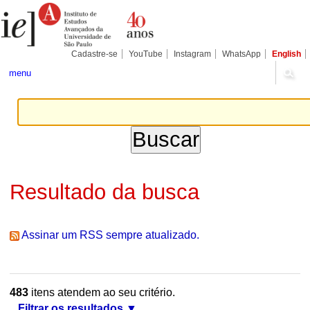
Ir
Ferramentas
Seções
para
Pessoais
o
conteúdo.
|
Cadastre-se
YouTube
Instagram
WhatsApp
English
Ir
para
menu
a
navegação
Resultado da busca
Assinar um RSS sempre atualizado.
483
itens atendem ao seu critério.
Filtrar os resultados