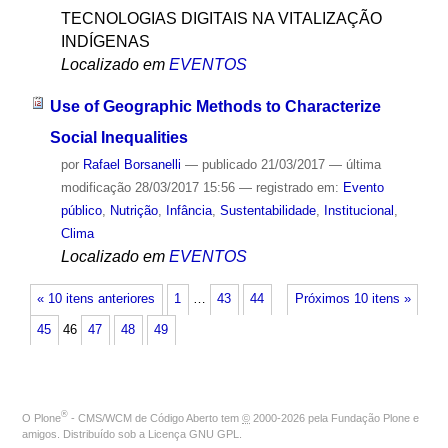
TECNOLOGIAS DIGITAIS NA VITALIZAÇÃO
INDÍGENAS
Localizado em
EVENTOS
Use of Geographic Methods to Characterize
Social Inequalities
por
Rafael Borsanelli
—
publicado
21/03/2017
—
última
modificação
28/03/2017 15:56
— registrado em:
Evento
público
,
Nutrição
,
Infância
,
Sustentabilidade
,
Institucional
,
Clima
Localizado em
EVENTOS
« 10 itens anteriores
1
…
43
44
Próximos 10 itens »
45
46
47
48
49
®
O
Plone
- CMS/WCM de Código Aberto
tem
©
2000-2026 pela
Fundação Plone
e
amigos. Distribuído sob a
Licença GNU GPL
.