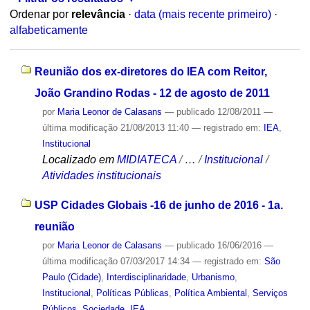
Ordenar por
relevância
·
data (mais recente primeiro)
·
alfabeticamente
Reunião dos ex-diretores do IEA com Reitor,
João Grandino Rodas - 12 de agosto de 2011
por
Maria Leonor de Calasans
—
publicado
12/08/2011
—
última modificação
21/08/2013 11:40
— registrado em:
IEA
,
Institucional
Localizado em
MIDIATECA
/
…
/
Institucional
/
Atividades institucionais
USP Cidades Globais -16 de junho de 2016 - 1a.
reunião
por
Maria Leonor de Calasans
—
publicado
16/06/2016
—
última modificação
07/03/2017 14:34
— registrado em:
São
Paulo (Cidade)
,
Interdisciplinaridade
,
Urbanismo
,
Institucional
,
Políticas Públicas
,
Política Ambiental
,
Serviços
Públicos
,
Sociedade
,
IEA