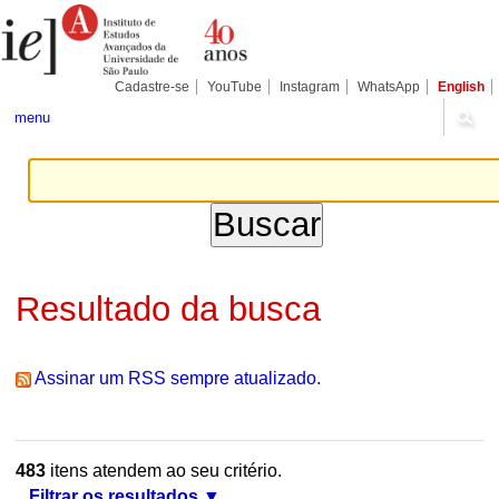
Ir
Ferramentas
Seções
para
Pessoais
o
conteúdo.
|
Cadastre-se
YouTube
Instagram
WhatsApp
English
Ir
para
menu
a
navegação
Resultado da busca
Assinar um RSS sempre atualizado.
483
itens atendem ao seu critério.
Filtrar os resultados