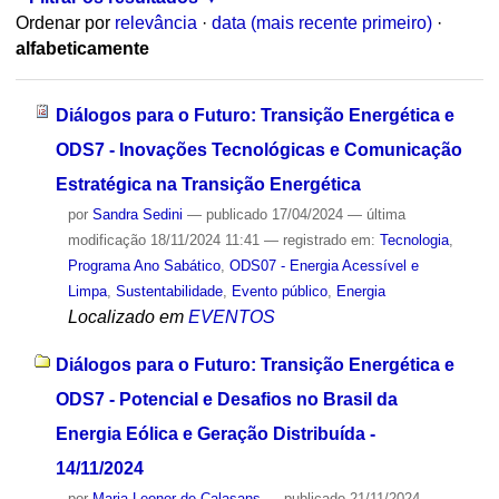
Ordenar por
relevância
·
data (mais recente primeiro)
·
alfabeticamente
Diálogos para o Futuro: Transição Energética e
ODS7 - Inovações Tecnológicas e Comunicação
Estratégica na Transição Energética
por
Sandra Sedini
—
publicado
17/04/2024
—
última
modificação
18/11/2024 11:41
— registrado em:
Tecnologia
,
Programa Ano Sabático
,
ODS07 - Energia Acessível e
Limpa
,
Sustentabilidade
,
Evento público
,
Energia
Localizado em
EVENTOS
Diálogos para o Futuro: Transição Energética e
ODS7 - Potencial e Desafios no Brasil da
Energia Eólica e Geração Distribuída -
14/11/2024
por
Maria Leonor de Calasans
—
publicado
21/11/2024
—