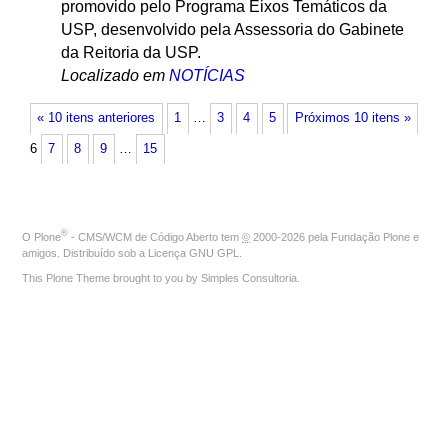
promovido pelo Programa Eixos Temáticos da
USP, desenvolvido pela Assessoria do Gabinete
da Reitoria da USP.
Localizado em
NOTÍCIAS
« 10 itens anteriores
1
…
3
4
5
Próximos 10 itens »
6
7
8
9
…
15
®
O
Plone
- CMS/WCM de Código Aberto
tem
©
2000-2026 pela
Fundação Plone
e
amigos. Distribuído sob a
Licença GNU GPL
.
This Plone Theme brought to you by
Simples Consultoria
.