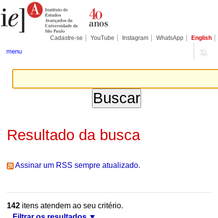
Ir
Ferramentas
Seções
para
Pessoais
o
conteúdo.
|
Cadastre-se
YouTube
Instagram
WhatsApp
English
Ir
para
menu
a
navegação
Resultado da busca
Assinar um RSS sempre atualizado.
142
itens atendem ao seu critério.
Filtrar os resultados