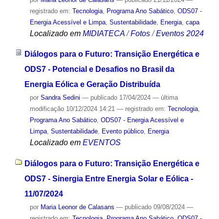
registrado em:
Tecnologia
,
Programa Ano Sabático
,
ODS07 -
Energia Acessível e Limpa
,
Sustentabilidade
,
Energia
,
capa
Localizado em
MIDIATECA
/
Fotos
/
Eventos 2024
Diálogos para o Futuro: Transição Energética e
ODS7 - Potencial e Desafios no Brasil da
Energia Eólica e Geração Distribuída
por
Sandra Sedini
—
publicado
17/04/2024
—
última
modificação
10/12/2024 14:21
— registrado em:
Tecnologia
,
Programa Ano Sabático
,
ODS07 - Energia Acessível e
Limpa
,
Sustentabilidade
,
Evento público
,
Energia
Localizado em
EVENTOS
Diálogos para o Futuro: Transição Energética e
ODS7 - Sinergia Entre Energia Solar e Eólica -
11/07/2024
por
Maria Leonor de Calasans
—
publicado
09/08/2024
—
registrado em:
Tecnologia
,
Programa Ano Sabático
,
ODS07 -