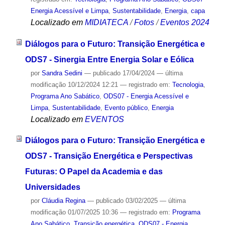
Energia Acessível e Limpa
,
Sustentabilidade
,
Energia
,
capa
Localizado em
MIDIATECA
/
Fotos
/
Eventos 2024
Diálogos para o Futuro: Transição Energética e
ODS7 - Sinergia Entre Energia Solar e Eólica
por
Sandra Sedini
—
publicado
17/04/2024
—
última
modificação
10/12/2024 12:21
— registrado em:
Tecnologia
,
Programa Ano Sabático
,
ODS07 - Energia Acessível e
Limpa
,
Sustentabilidade
,
Evento público
,
Energia
Localizado em
EVENTOS
Diálogos para o Futuro: Transição Energética e
ODS7 - Transição Energética e Perspectivas
Futuras: O Papel da Academia e das
Universidades
por
Cláudia Regina
—
publicado
03/02/2025
—
última
modificação
01/07/2025 10:36
— registrado em:
Programa
Ano Sabático
,
Transição energética
,
ODS07 - Energia