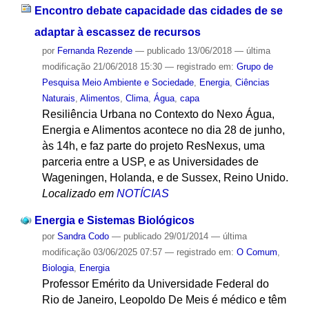
Encontro debate capacidade das cidades de se
adaptar à escassez de recursos
por
Fernanda Rezende
—
publicado
13/06/2018
—
última
modificação
21/06/2018 15:30
— registrado em:
Grupo de
Pesquisa Meio Ambiente e Sociedade
,
Energia
,
Ciências
Naturais
,
Alimentos
,
Clima
,
Água
,
capa
Resiliência Urbana no Contexto do Nexo Água,
Energia e Alimentos acontece no dia 28 de junho,
às 14h, e faz parte do projeto ResNexus, uma
parceria entre a USP, e as Universidades de
Wageningen, Holanda, e de Sussex, Reino Unido.
Localizado em
NOTÍCIAS
Energia e Sistemas Biológicos
por
Sandra Codo
—
publicado
29/01/2014
—
última
modificação
03/06/2025 07:57
— registrado em:
O Comum
,
Biologia
,
Energia
Professor Emérito da Universidade Federal do
Rio de Janeiro, Leopoldo De Meis é médico e têm