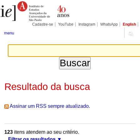
Ir
Ferramentas
Seções
para
Pessoais
o
conteúdo.
|
Cadastre-se
YouTube
Instagram
WhatsApp
English
Ir
para
menu
a
navegação
Resultado da busca
Assinar um RSS sempre atualizado.
123
itens atendem ao seu critério.
Filtrar os resultados