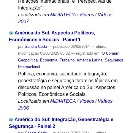
Relações Internacionais" e "Perspectivas de
Integração".
Localizado em
MIDIATECA
/
Vídeos
/
Vídeos
2007
América do Sul: Aspectos Políticos,
Econômicos e Sociais - Painel 1
por
Sandra Codo
—
publicado
06/02/2014
—
última
modificação
03/06/2025 08:32
— registrado em:
O Comum
,
Geopolítica
,
Economia
,
Trabalho
,
América Latina
,
Segurança
Internacional
Política, economia, sociedade, integração,
geoestratégia e segurança foram os tópicos em
discussão no painel América do Sul: Aspectos
Políticos, Econômicos e Sociais.
Localizado em
MIDIATECA
/
Vídeos
/
Vídeos
2006
América do Sul: Integração, Geoestratégia e
Segurança - Painel 2