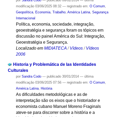
por
Sandra Codo
—
publicado
06/02/2014
—
última
modificação
03/06/2025 08:32
— registrado em:
O Comum
,
Geopolítica
,
Economia
,
Trabalho
,
América Latina
,
Segurança
Internacional
Política, economia, sociedade, integração,
geoestratégia e segurança foram os tópicos em
discussão no painel América do Sul: Integração,
Geoestratégia e Segurança.
Localizado em
MIDIATECA
/
Vídeos
/
Vídeos
2006
Historia y Problemática de las Identidades
Culturales
por
Sandra Codo
—
publicado
30/01/2014
—
última
modificação
03/06/2025 07:56
— registrado em:
O Comum
,
América Latina
,
História
As dificuldades metodológicas e as de
interpretação são os eixos que o historiador e
economista cubano Manuel Moreno Fraginals
ateve-se para discorrer sobre a história e a