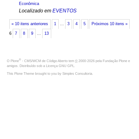
Econômica
Localizado em
EVENTOS
« 10 itens anteriores
1
…
3
4
5
Próximos 10 itens »
6
7
8
9
…
13
®
O
Plone
- CMS/WCM de Código Aberto
tem
©
2000-2026 pela
Fundação Plone
e
amigos. Distribuído sob a
Licença GNU GPL
.
This Plone Theme brought to you by
Simples Consultoria
.